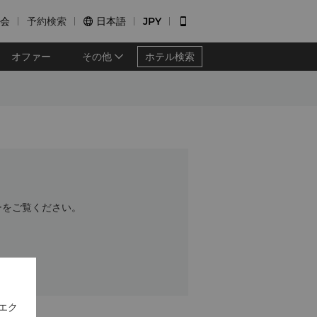
会
予約検索
日本語
JPY


オファー
その他
ホテル検索
ーをご覧ください。
エク