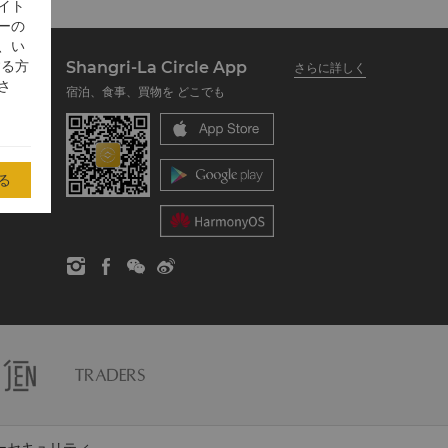
イト
ーの
、い
する方
Shangri-La Circle App
さらに詳しく
さ
宿泊、食事、買物を どこでも
る