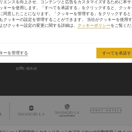
リエンスを向上させ、コンテンツと広告をカスタマイズするために本サ
ッキーを使用します。「すべてを承諾する」をクリックすると、クッキ
に同意したことになります。「クッキーを管理する」をクリックすると
シャングリ・ラ グル
もクッキーの設定を管理することができます。 当社がクッキーを使用
ープ
よびクッキー設定の変更に関する詳細は、
クッキーポリシー
をご覧くだ
シャングリ・ラ グループにつ
投資家の皆さま
いて
入
採用情報
シャングリ・ラ ブランド
企業の社会的責任
キーを管理する
すべてを承諾す
シャングリ・ラ センター
ニュース
レジデンス
お問い合わせ