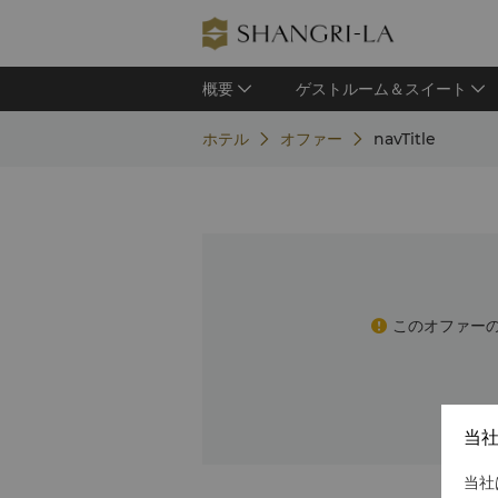
概要
ゲストルーム＆スイート
ホテル
オファー
navTitle
このオファー
当
当社