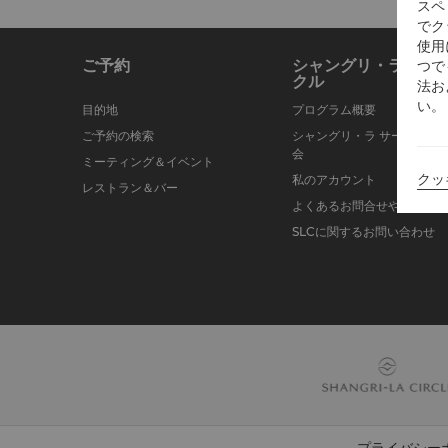
スペ
でク
使用
ご予約
シャングリ・ラ サー
つで
クル
法お
い。
目的地
プログラム概要
ご予約の検索
シャングリ・ラ サークルに
会
ミーティング＆イベント
クッ
私のアカウント
レストラン＆バー
よくあるお問合せや質問
SLCに関するお問い合わせ