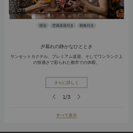
宿泊
空港送迎付き
朝食付き
夕暮れの静かなひととき
ンク
サンセットカクテル、プレミアム送迎、そしてワンランク上
特
の快適さで彩られた都市での休暇。
さらに詳しく
1
/
3
すべて表示