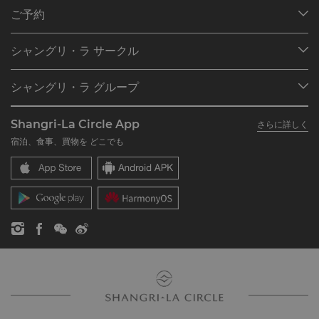
ご予約
目的地
シャングリ・ラ サークル
ご予約の検索
プログラム概要
ミーティング＆イベント
シャングリ・ラ グループ
シャングリ・ラ サークルに入会
レストラン＆バー
シャングリ・ラ グループについて
私のアカウント
投資家の皆さま
Shangri-La Circle App
さらに詳しく
シャングリ・ラ ブランド
よくあるお問合せや質問
採用情報
宿泊、食事、買物を どこでも
シャングリ・ラ センター
SLCに関するお問い合わせ
企業の社会的責任
レジデンス
ニュース
お問い合わせ