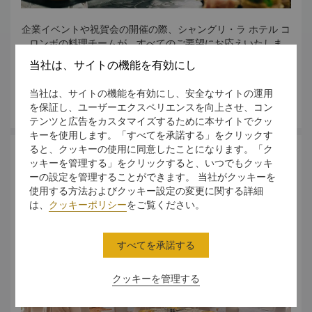
企業イベントや祝賀会の開催の際、シャングリ・ラ ホテル コ
ロンボの料理チームが、すべてのご要望にお応えいたしま
す。
当社は、サイトの機能を有効にし
他では味わうことのできないメニューやパーソナルサービ
ス、詳細までこだわった配慮とともに、お客様やゲストが忘
当社は、サイトの機能を有効にし、安全なサイトの運用
れることのできないイベントをお楽しみいただけます。
さらに詳しく
を保証し、ユーザーエクスペリエンスを向上させ、コン
ライブクッキングステーションを設置し、経験を積んだシャ
テンツと広告をカスタマイズするために本サイトでクッ
ングリ・ラのシェフが皆様の目の前で調理し、調理経験を披
キーを使用します。「すべてを承諾する」をクリックす
露することもできます。
ると、クッキーの使用に同意したことになります。「ク
イベントスペース
ッキーを管理する」をクリックすると、いつでもクッキ
ーの設定を管理することができます。 当社がクッキーを
使用する方法およびクッキー設定の変更に関する詳細
は、
クッキーポリシー
をご覧ください。
すべてを承諾する
クッキーを管理する