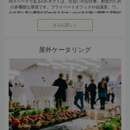
同スペースであるCo-ネクトは、出会いやお仕事、創造のため
の多機能な環境です。プライベートオフィスや会議室、ワー
今までに類を見ないCo-ネクトは、ペースの速い文化で活動的
クポッド、個別のワークステーションなどをご用意してお
り、従来のオフィス環境とは異なる新しいワーキングスペー
に働くことを要求される、新しい時代のデジタルで繋がる企
業人に理想的な空間です。リラックスした雰囲気で、きめ細
スです。
さらに詳しく
かなサービスと技術的な知識とともに、会議の開催と創造性
営業時間
と生産性の向上をお手伝いいたします。ご要望に合わせた時
月～土 8時～20時
間と料金設定のフレキシブルなパッケージをご用意しており
日 8時～18時
こちら
から詳細をご覧ください。
ます。
屋外ケータリング