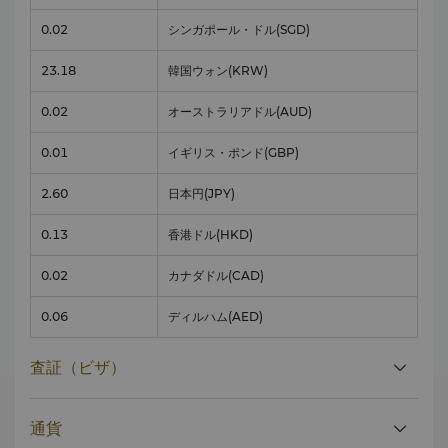
0.02
シンガポール・ドル
(SGD)
23.18
韓国ウォン
(KRW)
0.02
オーストラリアドル
(AUD)
0.01
イギリス・ポンド
(GBP)
2.60
日本円
(JPY)
0.13
香港ドル
(HKD)
0.02
カナダドル
(CAD)
0.06
ディルハム
(AED)
査証（ビザ）
通貨