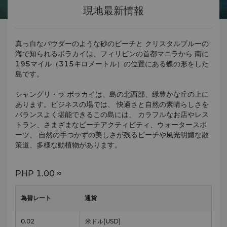
現地最新情報
真っ白なパウダーのような砂のビーチと クリスタルブルーの
海で知られるボラカイは、フィリピンの首都マニラから 南に
195マイル（315キロメートル）の位置にある蝶の形をした
島です。
シャングリ・ラ ボラカイは、島の北西部、緑豊かな丘の上に
あります。ビジネスの場では、 快適さと自然の素晴らしさを
バランスよく堪能できるこの島には、 カラフルなお店やレス
トラン、さまざまなビーチアクティビティ、ウォータースポ
ーツ、 自然の手つかずの美しさが残るビーチや風光明媚な散
策道、多様な動植物があります。
PHP
1.00 ≈
為替レート
通貨
0.02
米ドル
(USD)