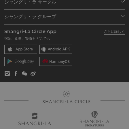
シャングリ・ラ サークル
ご予約の検索
プログラム概要
ミーティング＆イベント
シャングリ・ラ グループ
シャングリ・ラ サークルに入会
レストラン＆バー
シャングリ・ラ グループについて
私のアカウント
投資家の皆さま
Shangri-La Circle App
さらに詳しく
シャングリ・ラ ブランド
よくあるお問合せや質問
採用情報
宿泊、食事、買物を どこでも
シャングリ・ラ センター
SLCに関するお問い合わせ
企業の社会的責任
レジデンス
ニュース
お問い合わせ