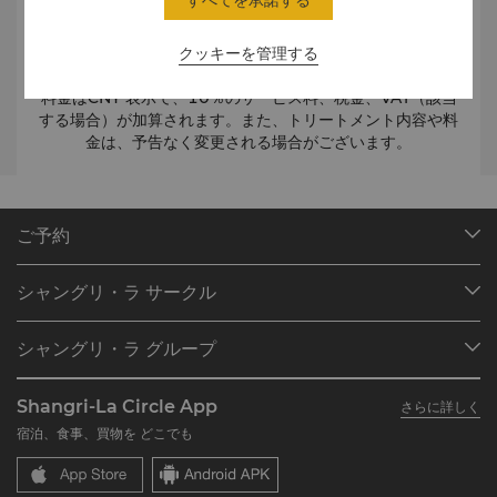
すべてを承諾する
プライバシー
お客様のプライバシーは完全に保護されます。セラピストは
Signature CHI Balance Massage
お客様がお着替えになる際は席を外し、トリートメント中
クッキーを管理する
は、トリートメント箇所を除く体の部位は全てタオルでカバ
ーをさせていただきます。また、女性ゲストの皆様は、全身
料金はCNY 表示で、10％のサービス料、税金、VAT（該当
のトリートメントではバスト周りなどのトリートメントの有
する場合）が加算されます。また、トリートメント内容や料
無をご選択いただけます。
金は、予告なく変更される場合がございます。
ご予約
ご希望の日時にトリートメントをお楽しみいただくため、事
前予約をお勧めいたします。トリートメント内容のご相談
ご予約
は、お電話またはスパにて承ります。
目的地
シャングリ・ラ サークル
ご到着時間
ご予約の検索
完全なスパエクスペリエンスをご体験いただくため、ご予約
プログラム概要
ミーティング＆イベント
時間の10分前までにはスパへお越しください。
シャングリ・ラ グループ
シャングリ・ラ サークルに入会
レストラン＆バー
遅刻の場合
シャングリ・ラ グループについて
私のアカウント
投資家の皆さま
ご予約時間に遅れてスパへお越しになった場合、予約状況に
Shangri-La Circle App
さらに詳しく
シャングリ・ラ ブランド
よくあるお問合せや質問
採用情報
よりトリートメント内容を短縮する場合がございますのでご
宿泊、食事、買物を どこでも
シャングリ・ラ センター
SLCに関するお問い合わせ
企業の社会的責任
了承ください。
レジデンス
ニュース
スパでのマナー