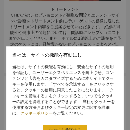
トリートメント
CHIスパのレセプショニストが簡単な問診とエレメントサイ
ンの診断をトリートメント前に行い、ゲストの皆様に適した
トリートメント内容をご提案させていただきます。 妊娠の可
能性や健康上の問題については、問診時にレセプショニスト
までお伝えください。また、ホテルに1泊以上のご滞在をご予
定のゲストには、経験豊かなレセプショニストによるスパプ
ログラムのご提案サービスをご利用いただけます。
当社は、サイトの機能を有効にし
準備
さらに詳しく
トリートメントをお楽しみいただくにあたり、特別な準備は
当社は、サイトの機能を有効にし、安全なサイトの運用
必要ありません。フェイシャルトリートメントをご予約の男
を保証し、ユーザーエクスペリエンスを向上させ、コン
性ゲストの皆様のみ、快適かつ効果的なトリートメントをご
テンツと広告をカスタマイズするために本サイトでクッ
体験いただくため、髭の処理を事前に行うことをお勧めいた
Body Massage
Body Therapies
Facials
キーを使用します。「すべてを承諾する」をクリックす
します。
ると、クッキーの使用に同意したことになります。「ク
ッキーを管理する」をクリックすると、いつでもクッキ
トリートメントウェア
ーの設定を管理することができます。 当社がクッキーを
スパではフェイシャルガウンなど、各トリートメントに適し
Deep Tissue Sports Massage
使用する方法およびクッキー設定の変更に関する詳細
たウェアをご用意しております。また、全身のトリートメン
は、
クッキーポリシー
をご覧ください。
トやマッサージには、付け心地の良い使い捨て下着もご用意
してございます。
Relaxing Aromatherapy Massage