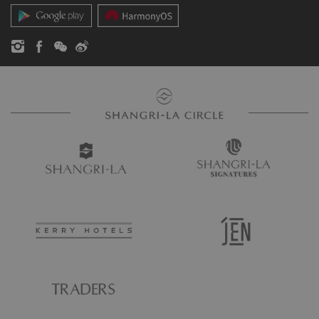
お問い合わせ
静かな環境を保つため、携帯電話のご利用はお控えいただい
ております。
年齢制限
快適な環境を保つため、16歳未満の方のスパへのご入場はお
断りさせていただいております。
予約の変更とキャンセル
ご予約の変更やキャンセルは、ご予約時間の12時間前まで承
ります。ご予約時間にお越しにならない場合や、ご予約時間
の12時間以内のキャンセルには、トリートメント料金の50%
をキャンセル料として申し受けます。
快適なトリートメントをお受けいただくために
快適なトリートメントをお楽しみいただくため、マッサージ
の強さ、タオルの数、BGMの音量、照明の明るさなど、ご要
望がございましたらセラピストにお気軽にお申し付けくださ
い。また、トリートメント後にアンケートへのご協力をお願
いしております。ゲストの皆様の貴重なご意見やご感想をお
寄せいただければ幸いです。