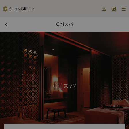



Chiスパ
Chiスパ