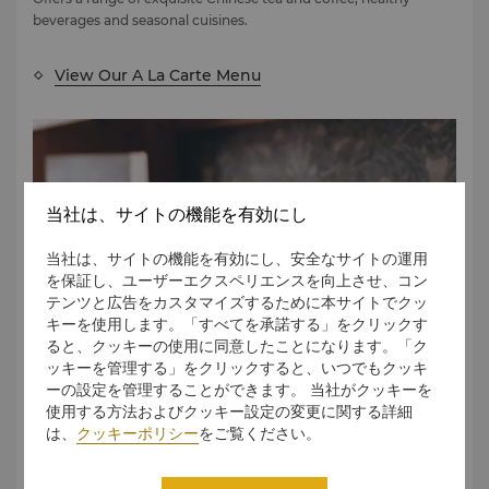
beverages and seasonal cuisines.
View Our A La Carte Menu
当社は、サイトの機能を有効にし
当社は、サイトの機能を有効にし、安全なサイトの運用
を保証し、ユーザーエクスペリエンスを向上させ、コン
テンツと広告をカスタマイズするために本サイトでクッ
キーを使用します。「すべてを承諾する」をクリックす
ると、クッキーの使用に同意したことになります。「ク
Wine List
ッキーを管理する」をクリックすると、いつでもクッキ
ーの設定を管理することができます。 当社がクッキーを
AZUR boasts a variety of Old World and New World wines. A
使用する方法およびクッキー設定の変更に関する詳細
great selection of Bordeaux, Burgundy and Rhône Valley, New
は、
クッキーポリシー
をご覧ください。
World and Magnum wines is available for guests.
View Our Wine List