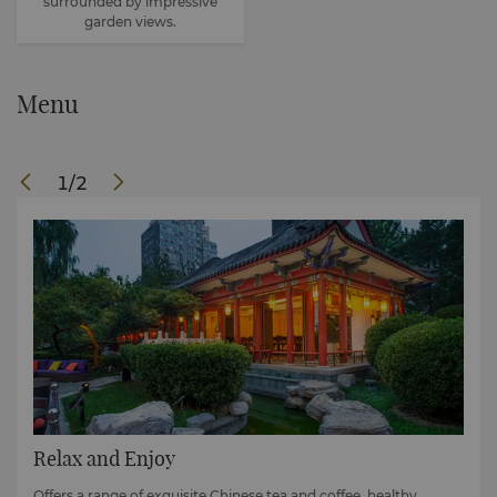
surrounded by impressive
garden views.
Menu
1
/
2
Relax and Enjoy
Offers a range of exquisite Chinese tea and coffee, healthy