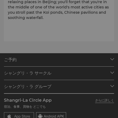
relaxing places in Beijing; you'll forget that you're in
the middle of one of the world's most active cities as
you stroll past the Koi ponds, Chinese pavilions and
soothing waterfall.
ご予約
目的地
シャングリ・ラ サークル
ご予約の検索
プログラム概要
ミーティング＆イベント
シャングリ・ラ グループ
シャングリ・ラ サークルに入会
レストラン＆バー
シャングリ・ラ グループについて
私のアカウント
投資家の皆さま
Shangri-La Circle App
さらに詳しく
シャングリ・ラ ブランド
よくあるお問合せや質問
採用情報
宿泊、食事、買物を どこでも
シャングリ・ラ センター
SLCに関するお問い合わせ
企業の社会的責任
レジデンス
ニュース