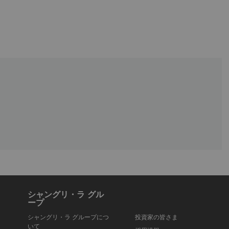
シャングリ・ラ グル
ープ
シャングリ・ラ グループにつ
投資家の皆さま
いて