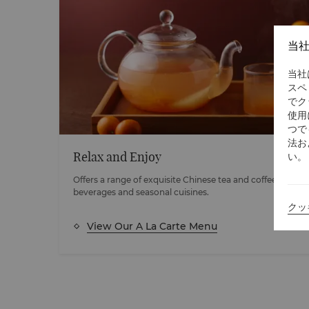
当
当社
スペ
でク
使用
つで
法お
Relax and Enjoy
い。
Offers a range of exquisite Chinese tea and coffee, health
beverages and seasonal cuisines.
クッ
View Our A La Carte Menu