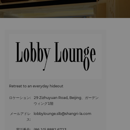
Retreat to an everyday hideout
ロケーション
:
29 Zizhuyuan Road, Beijing、ガーデン
ウィング1階
メールアドレ
lobbylounge.slb@shangri-la.com
ス
:
電話番号
:
(86 10) 8882 6723