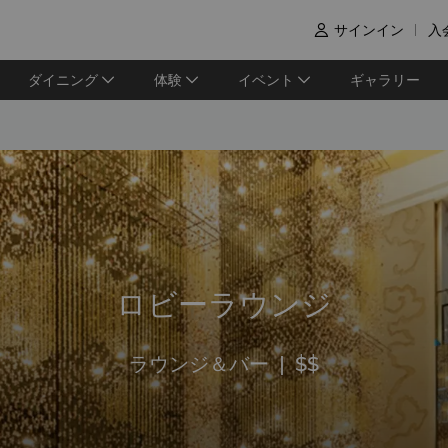
サインイン
入

ダイニング
体験
イベント
ギャラリー
ロビーラウンジ
ラウンジ＆バー
|
$$