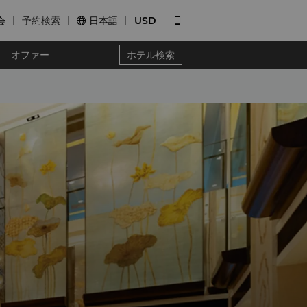
会
予約検索
日本語
USD


オファー
ホテル検索