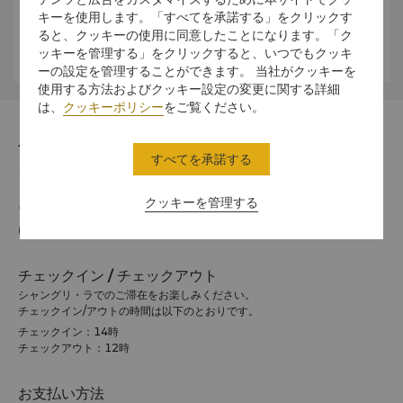
キーを使用します。「すべてを承諾する」をクリックす
ると、クッキーの使用に同意したことになります。「ク
ッキーを管理する」をクリックすると、いつでもクッキ
気候
ーの設定を管理することができます。 当社がクッキーを
使用する方法およびクッキー設定の変更に関する詳細
は、
クッキーポリシー
をご覧ください。
住所
すべてを承諾する
100089 29 Zizhuyuan Road, Beijing
クッキーを管理する
電話番号
(86 10) 6841 2211
チェックイン / チェックアウト
シャングリ・ラでのご滞在をお楽しみください。
チェックイン/アウトの時間は以下のとおりです。
チェックイン：14時
チェックアウト：12時
お支払い方法