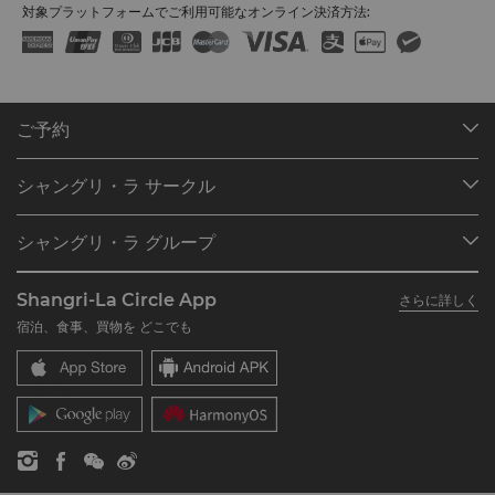
対象プラットフォームでご利用可能なオンライン決済方法:
ご予約
目的地
シャングリ・ラ サークル
ご予約の検索
プログラム概要
ミーティング＆イベント
シャングリ・ラ グループ
シャングリ・ラ サークルに入会
レストラン＆バー
シャングリ・ラ グループについて
私のアカウント
投資家の皆さま
Shangri-La Circle App
さらに詳しく
シャングリ・ラ ブランド
よくあるお問合せや質問
採用情報
宿泊、食事、買物を どこでも
シャングリ・ラ センター
SLCに関するお問い合わせ
企業の社会的責任
レジデンス
ニュース
お問い合わせ