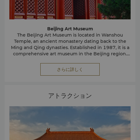
Beijing Art Museum
The Beijing Art Museum is located in Wanshou
Temple, an ancient monastery dating back to the
Ming and Qing dynasties. Established in 1987, it is a
comprehensive art museum in the Beijing region.
The museum houses more than 120,000 cultural
National Centre for the Performing Arts
As China's top performing arts centre, the NCPA will
relics allocated by the Beijing Municipal
さらに詳しく
Administration of Cultural Heritage, these collections
adhere to t1he guiding principle of “for the people,
span from prehistoric times to the Republic of China,
for art and for the world”, which stands for serving
with particularly extensive and remarkable holdings
the people by meeting their needs, spreading
excellent Chinese and foreign artistic and cultural
from the Ming and Qing periods. In 2019, the
798 Art Zone
アトラクション
Situated in the Dashanzi area of Jiuxian Bridge of
masterpieces, and building a community with a
Wanshou Temple Historical and Cultural District
became one of the exhibition areas of the Beijing
Chaoyang District, Beijing, 798 Art Zone was
shared future for global theatres.
formerly the site of an electronic factory. Now, 798
Grand Canal Culture Zone. Like a pearl embedded
along the Changhe River, it has once again regained
Art Zone has become an important cultural and
contemporary art center in Beijing, gathering
its captivating brilliance.
famous art institutions, art studios and various art
galleries in China and abroad. At present, Beijing