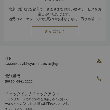
北京は近代的な都市で、さまざまなお買い物やサービスをお
楽しみいただけます。
地元のマーケットでのお買い物も外せません。秀水市場（シ
ルクマーケット）、特色市場（パンジャユアンマーケッ
ト）、真珠市場（パールマーケット）では、アンティーク、
さらに詳しく
磁器、漆器、翡翠、カーペット、シルク、絵画、掛け軸、ク
ラフト、刺繍などのショッピングをお楽しみいただけます。
週末には北京のいたるところで蚤の市も開催され、店主との
値段交渉も楽しみのひとつです。
住所
100089 29 Zizhuyuan Road, Beijing
電話番号
(86 10) 6841 2211
チェックイン / チェックアウト
シャングリ・ラでのご滞在をお楽しみください。
チェックイン/アウトの時間は以下のとおりです。
チェックイン：14時