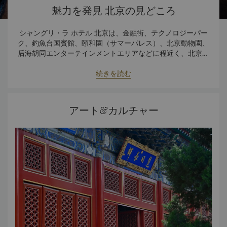
魅力を発見 北京の見どころ
シャングリ・ラ ホテル 北京は、金融街、テクノロジーパー
ク、釣魚台国賓館、頤和園（サマーパレス）、北京動物園、
后海胡同エンターテインメントエリアなどに程近く、北京の
数々の観光地へのアクセスが非常に便利な立地を誇ります。
インナーサークルに掲載されているデスティネーションイン
フォメーションは
こちら
続きを読む
からご覧いただけます。
アート&カルチャー