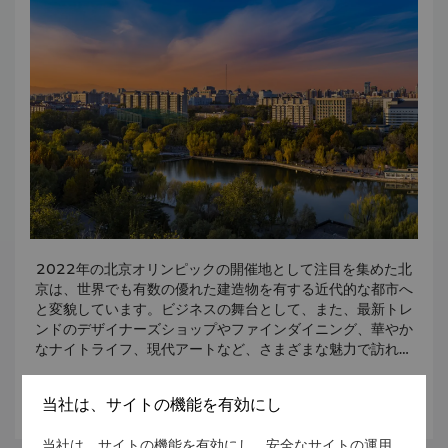
中国国内を東西9つの省にまたがり8,850キロメートルにも
わたって延びる万里の長城は、人類最大の建造物のひとつに
も数えられています。この長城は、北方騎馬民族の襲来を防
ぐために、多くの兵士や住民を動員して2000年以上前に築
かれました。
戦国時代の当初は各地で城壁が造られていましたが、中国統
一を成し遂げた秦の始皇帝によって長大な壁としてつなげら
れ、さらに明代にはより強固なものとして補強・整備され
て、現在に至ります。
天安門広場
世界最大の広場である天安門広場の周囲には、中国革命博物
館、毛沢東記念館、人民大会堂、人民英雄記念碑などのさま
ざまな歴史的建造物が点在しています。
2022年の北京オリンピックの開催地として注目を集めた北
天安門広場は中国の世界観を象徴しており、東と西に博物館
京は、世界でも有数の優れた建造物を有する近代的な都市へ
と大会堂を配した長方形のデザインは紫禁城をなぞらえてい
と変貌しています。ビジネスの舞台として、また、最新トレ
ます。
ンドのデザイナーズショップやファインダイニング、華やか
日の出と日の入の時刻には、人民解放軍の兵士による五星紅
なナイトライフ、現代アートなど、さまざまな魅力で訪れる
旗の掲揚と降納が毎日行われており、自由に見学することが
人々を魅了します。
できます。
また、万里の長城、紫禁城、頤和園、天壇など、文化的にも
明の十三陵
さらに詳しく
当社は、サイトの機能を有効にし
優れた美しい歴史的名所巡りもお楽しみいただけます。
北京市の北西50キロの郊外にある明の十三陵は、明代
（1368～1644）の皇帝16人のうち13人の陵墓として知ら
当社は、サイトの機能を有効にし、安全なサイトの運用