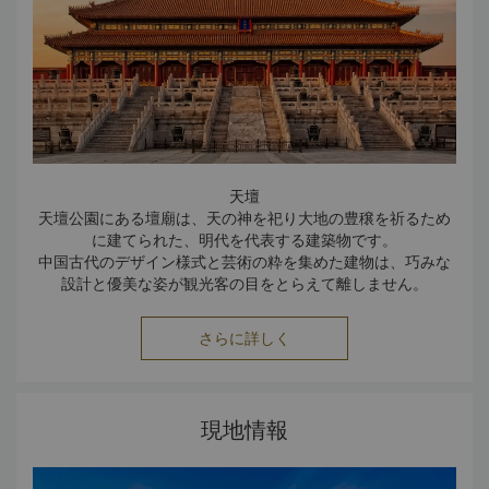
798 Art Zone acts as a bellwether of Chinese
contemporary culture and art, and provides an
important platform for cultural and art exchanges
between China and foreign countries.
天壇
天壇公園にある壇廟は、天の神を祀り大地の豊穣を祈るため
に建てられた、明代を代表する建築物です。
中国古代のデザイン様式と芸術の粋を集めた建物は、巧みな
設計と優美な姿が観光客の目をとらえて離しません。
紫禁城
14年もの歳月（1407～1420）と延べ百万人の労働力をか
さらに詳しく
けて造られた紫禁城は世界最大の宮殿です。
現在は故宮博物院として10万点にも及ぶ美術工芸品が展示さ
れ、中国の富と文化の高さを物語っています。
1924年に最後の皇帝・溥儀が退去するまで、約5世紀にわた
現地情報
って、国の政治の中心として、また24人の皇帝の住まいとし
て使用されてきました。当時の栄華が偲ばれます。
万里の長城