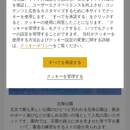
れています。
を保証し、ユーザーエクスペリエンスを向上させ、コン
40平方キロメートルにわたる敷地には、ひとつひとつの墓が
ネイチャー
テンツと広告をカスタマイズするために本サイトでクッ
異なる丘のふもとに配置され、神道と呼ばれる道によって他
キーを使用します。「すべてを承諾する」をクリックす
の墓と結ばれています。
ると、クッキーの使用に同意したことになります。「ク
神道の両脇には人間や動物の形をした18対の石像が立ち並
ッキーを管理する」をクリックすると、いつでもクッキ
び、王朝の権力と永遠の強さを象徴しています。 13代皇帝・
ーの設定を管理することができます。 当社がクッキーを
神宗の墓、定陵のみが発掘されています。
使用する方法およびクッキー設定の変更に関する詳細
は、
クッキーポリシー
をご覧ください。
すべてを承諾する
クッキーを管理する
北海公園
北京で最も美しい公園のひとつと言われる北海公園は、散歩
やボート遊びなどが楽しめる憩いの場として人気の高いスポ
ットです。園内では、石畳の路上に水を含ませた筆で字を書
いて、書道の練習をする人々の姿が見られます。