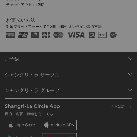
チェックアウト：12時
お支払い方法
対象プラットフォームでご利用可能なオンライン決済方法:
ご予約
目的地
シャングリ・ラ サークル
ご予約の検索
プログラム概要
ミーティング＆イベント
シャングリ・ラ グループ
シャングリ・ラ サークルに入会
レストラン＆バー
シャングリ・ラ グループについて
私のアカウント
投資家の皆さま
Shangri-La Circle App
さらに詳しく
シャングリ・ラ ブランド
よくあるお問合せや質問
採用情報
宿泊、食事、買物を どこでも
シャングリ・ラ センター
SLCに関するお問い合わせ
企業の社会的責任
レジデンス
ニュース
お問い合わせ