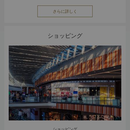
この公園の歴史は紫禁城よりも古く、モンゴル王朝時代にま
で遡ります。
さらに詳しく
オリンピック公園
2008年に開催された北京オリンピックのメイン会場として
使用されたオリンピック公園には、「鳥の巣」の愛称で親し
まれる北京国家体育館や「ウォーターキューブ（水立法）」
ショッピング
と呼ばれる北京国家水泳センターがあります。 また、園内に
は森林庭園や湖、オリンピック村、テニスコート、屋内競技
場、国家会議センター（CNCC）などのさまざまな施設が点
在します。
ショッピング