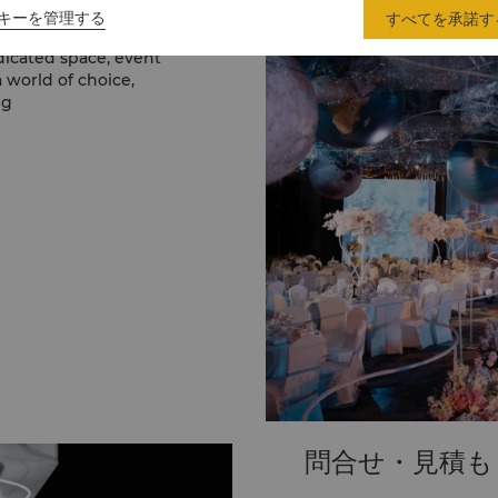
キーを管理する
すべてを承諾す
icated space, event
 world of choice,
ng
問合せ・見積も