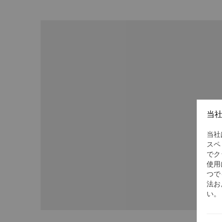
当
当社
スペ
でク
使用
つで
法お
い。