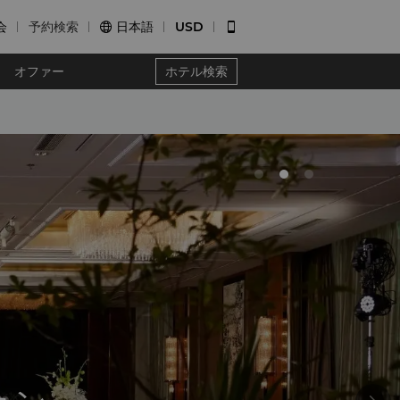
会
予約検索
日本語
USD


オファー
ホテル検索