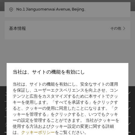
No.1 Jianguomenwai Avenue, Beijing、
基本情報
その他
当社は、サイトの機能を有効にし
当社は、サイトの機能を有効にし、安全なサイトの運用
を保証し、ユーザーエクスペリエンスを向上させ、コン
ご予約
テンツと広告をカスタマイズするために本サイトでクッ
キーを使用します。「すべてを承諾する」をクリックす
目的地
ると、クッキーの使用に同意したことになります。「ク
シャングリ・ラ サークル
ご予約の検索
ッキーを管理する」をクリックすると、いつでもクッキ
プログラム概要
ミーティング＆イベント
ーの設定を管理することができます。 当社がクッキーを
シャングリ・ラ グループ
使用する方法およびクッキー設定の変更に関する詳細
シャングリ・ラ サークルに入会
レストラン＆バー
は、
クッキーポリシー
をご覧ください。
シャングリ・ラ グループについて
私のアカウント
投資家の皆さま