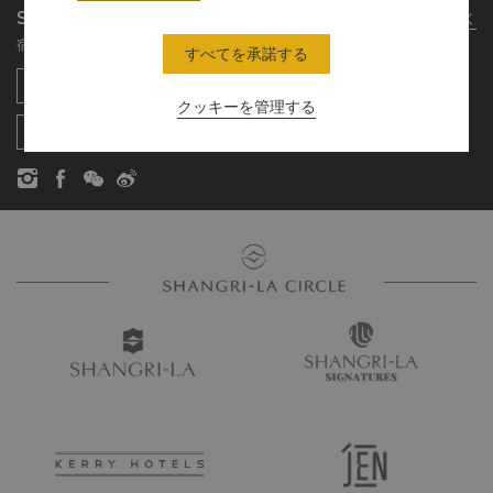
Shangri-La Circle App
さらに詳しく
シャングリ・ラ ブランド
よくあるお問合せや質問
採用情報
宿泊、食事、買物を どこでも
すべてを承諾する
シャングリ・ラ センター
SLCに関するお問い合わせ
企業の社会的責任
レジデンス
ニュース
クッキーを管理する
お問い合わせ