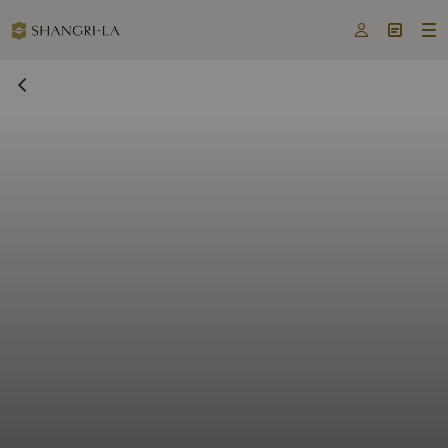


