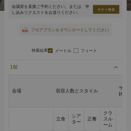
会議室を直接ご予約ください。または、申
今すぐ検索
し込みリクエストをお送りください。
フロアプランをダウンロードしてください
検索結果
メートル
フィート
1階
サイ
会場
収容人数とスタイル
(m)
クラ
シア
立食
正餐
スル
ター
ーム