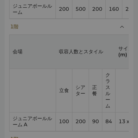
ジュニアボールル
200
500
200
160
26
x
ーム
1階
サイズ
会場
収容人数とスタイル
(m)
ク
ラ
シア
正
ス
立食
ター
餐
ル
ー
ム
ジュニアボールル
100
200
90
84
13
x
18
ーム A