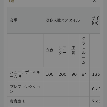
1階
サイズ
会場
収容人数とスタイル
(m)
ク
ラ
シア
正
ス
立食
ター
餐
ル
ー
ム
ジュニアボールル
100
200
90
84
13
x
18
ーム B
プレファンクショ
6
x
35
ン
貴賓室 1
7
x
8.6