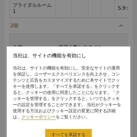
ブライダルルーム
5.9
x
5.
1
2階
サ
会場
収容人数とスタイル
(m)
当社は、サイトの機能を有効にし
クラ
当社は、サイトの機能を有効にし、安全なサイトの運用
シア
立食
正餐
スル
を保証し、ユーザーエクスペリエンスを向上させ、コン
ター
ーム
テンツと広告をカスタマイズするために本サイトでクッ
キーを使用します。「すべてを承諾する」をクリックす
グランドボールル
ると、クッキーの使用に同意したことになります。「ク
900
1800
800
726
32
ーム
ッキーを管理する」をクリックすると、いつでもクッキ
ーの設定を管理することができます。 当社がクッキーを
使用する方法およびクッキー設定の変更に関する詳細
グランドボールル
300
500
260
242
32
は、
クッキーポリシー
をご覧ください。
ーム A
グランドボールル
300
500
260
242
32
すべてを承諾する
ーム B