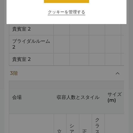
グランドボールル
クッキーを管理する
300
500
260
242
32
ーム C
貴賓室 2
10
ブライダルルーム
4.3
2
貴賓室 2
7.8
3階
サイズ
会場
収容人数とスタイル
(m)
ク
シ
ラ
立
ア
正
ス