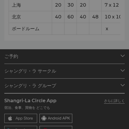
上海
20
30
20
7
x
12
北京
40
60
40
48
10
x
10
ボードルーム
x
ご予約
目的地
シャングリ・ラ サークル
ご予約の検索
プログラム概要
ミーティング＆イベント
シャングリ・ラ グループ
シャングリ・ラ サークルに入会
レストラン＆バー
シャングリ・ラ グループについて
私のアカウント
投資家の皆さま
Shangri-La Circle App
さらに詳しく
シャングリ・ラ ブランド
よくあるお問合せや質問
採用情報
宿泊、食事、買物を どこでも
シャングリ・ラ センター
SLCに関するお問い合わせ
企業の社会的責任
レジデンス
ニュース
お問い合わせ