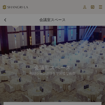



会議室スペース
会議室スペース
包頭シャングリラで完璧な祝祭