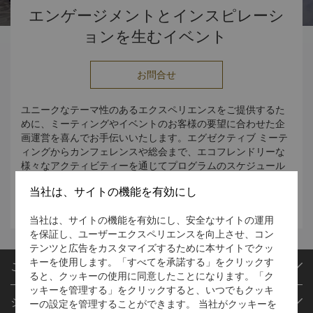
エンゲージメントとインスピレーシ
ョンを生むイベント
お問合せ
ユニークなテーマ性のあるエクスペリエンスをご提供するた
めに、ミーティングやイベントのお客様の要望に合わせた企
画運営を喜んでお手伝いいたします。エグゼクティブ ミーテ
ィングからカンフェレンスや総会まで、エコフレンドリーな
様々なアクティビティーを通じてプログラムのスケジュール
を充実させることができ.お問合せは、電話 (86 472) 599
当社は、サイトの機能を有効にし
8888 または。
当社は、サイトの機能を有効にし、安全なサイトの運用
を保証し、ユーザーエクスペリエンスを向上させ、コン
テンツと広告をカスタマイズするために本サイトでクッ
キーを使用します。「すべてを承諾する」をクリックす
ご予約
ると、クッキーの使用に同意したことになります。「ク
ッキーを管理する」をクリックすると、いつでもクッキ
目的地
シャングリ・ラ サークル
ーの設定を管理することができます。 当社がクッキーを
ご予約の検索