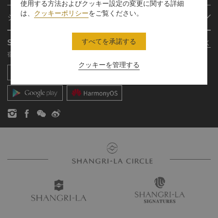
使用する方法およびクッキー設定の変更に関する詳細
プログラム概要
ミーティング＆イベント
は、
クッキーポリシー
をご覧ください。
シャングリ・ラ グループ
シャングリ・ラ サークルに入会
レストラン＆バー
シャングリ・ラ グループについて
私のアカウント
投資家の皆さま
すべてを承諾する
Shangri-La Circle App
さらに詳しく
シャングリ・ラ ブランド
よくあるお問合せや質問
採用情報
宿泊、食事、買物を どこでも
シャングリ・ラ センター
SLCに関するお問い合わせ
企業の社会的責任
クッキーを管理する
レジデンス
ニュース
お問い合わせ