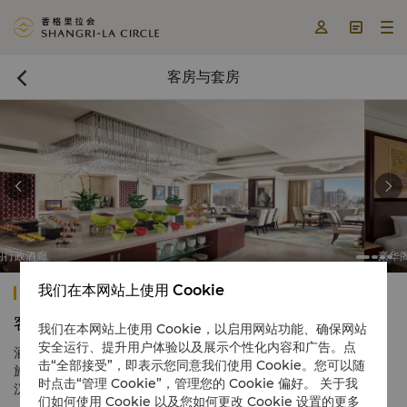



客房与套房



豪华阁行政大床房
我们在本网站上使用 Cookie
武汉香格里拉
客房与套房
我们在本网站上使用 Cookie，以启用网站功能、确保网站
安全运行、提升用户体验以及展示个性化内容和广告。点
酒店拥有442间客房和套房，提供舒适宽敞的环境，一应俱全的设
击“全部接受”，即表示您同意我们使用 Cookie。您可以随
施。 房间采用中国现代式装修风格，宾客可凭窗眺望美妙醉人的武
时点击“管理 Cookie”，管理您的 Cookie 偏好。 关于我
汉城市景致。
们如何使用 Cookie 以及您如何更改 Cookie 设置的更多