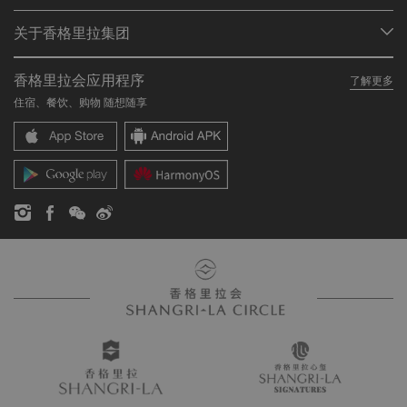
会员计划概述
会议与宴会
关于香格里拉集团
加入香格里拉会
餐厅与酒吧
关于我们
我的账户
投资咨询
香格里拉会应用程序
了解更多
我们的酒店品牌
常见问题
职业发展
住宿、餐饮、购物 随想随享
香格里拉中心
联络我们
企业社会责任
香格里拉公寓
新闻稿
联系方式