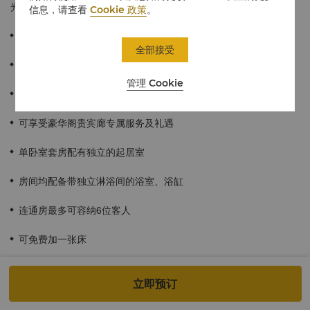
光，并与豪华客房连通，从而满足多人出行的旅居需求。
信息，请查看
Cookie 政策
。
此连通房型包含一间行政套房和一间豪华客房
全部接受
可饱览活力武汉的都市风光
管理 Cookie
≈122平方米/1313平方英尺
可享受豪华阁贵宾廊专属服务及礼遇
单卧室套房配有独立的起居室
房间均配备带独立淋浴间的浴室、浴缸
连通房最多可容纳6位客人
可免费加一张床
禁烟房
立即预订
酒店入住宾客适用于儿童餐饮计划。