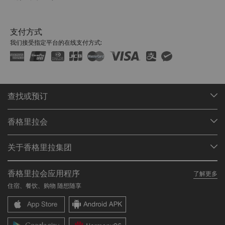
支付方式
我们接受指定平台的在线支付方式:
查找或预订
我们的目的地
香格里拉会
查找预订
会员计划概述
会议与宴会
关于香格里拉集团
加入香格里拉会
餐厅与酒吧
关于我们
我的账户
投资咨询
香格里拉会应用程序
了解更多
我们的酒店品牌
常见问题
职业发展
住宿、餐饮、购物 随想随享
香格里拉中心
联络我们
企业社会责任
香格里拉公寓
新闻稿
联系方式