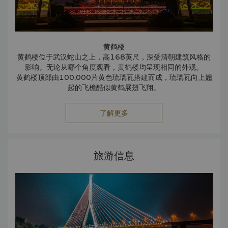
黄鹤楼
黄鹤楼位于武汉蛇山之上，高168英尺，深受清朝建筑风格的
影响。无论从哪个角度观看，黄鹤楼均呈现相同的外观。
黄鹤楼顶部由100,000片黄色琉璃瓦搭建而成，琉璃瓦向上翘
起的飞檐酷似黄鹤展翅飞翔。
据传说，有位道士在一户人家的墙上画了一只能听从人的指令
起舞的飞鹤，这户家庭为了感谢这位道士，特建此楼。
了解更多
登上黄鹤楼顶，游客可以欣赏到壮观的长江美景和武汉的城市
景致。
归元寺
归元寺是地处汉阳的佛家寺庙，其历史可追溯到明末清初时
旅游信息
期。
归元寺的主要吸引人之处在于其数量众多的佛家弟子雕像，各
有独特造型及表情。
毛泽东故居
这所故居坐落在幽静之地，是毛泽东喜欢停留的寓所，他于
1960年-1974年间前后在此停留20余次。故居前一片开阔的
空地，是赏玩鸣鸟的好地方。