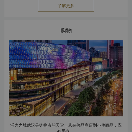
编钟展厅展出了战国时期（公元前476年 - 公元前221年）皇
了解更多
家陵墓中出土的遗物。厅内悬挂着编钟。
音乐厅上演中国古代的音乐表演，乐师们用编钟的复制品进行
表演。演出时间为每天上午11时至下午4时。
楚文化展厅展出楚国的区域文化。展出的文物包括青铜器皿、
购物
竹器、漆器、丝绸制品和古代武器等。
此外，还展出复原的战车和古代房屋模型。
博物馆还藏有价值连城的黄金和玉制品。
活力之城武汉是购物者的天堂，从奢侈品商店到小件商品，应
有尽有。