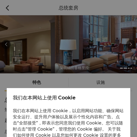
总统套房



深圳福田香格里拉
特色
设施
我们在本网站上使用 Cookie
总统套房
热线电话
1 866 565 5050
我们在本网站上使用 Cookie，以启用网站功能、确保网站
安全运行、提升用户体验以及展示个性化内容和广告。点
超群奢华典范
击“全部接受”，即表示您同意我们使用 Cookie。您可以随
时点击“管理 Cookie”，管理您的 Cookie 偏好。 关于我
总统套房气派不凡，宽敞舒适，坐拥都市旖旎风光，是酒店内奢
们如何使用 Cookie 以及您如何更改 Cookie 设置的更多