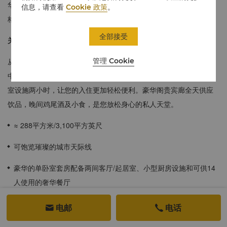
华、舒适不凡的居所，为宾客带来无与伦比的奢华体验及传奇的香
信息，请查看
Cookie 政策
。
格里拉私人服务。
全部接受
关于豪华阁
管理 Cookie
从您抵达的那一刻起，即可享受豪华阁细致周到的个性化服务，其
中包括私人办理入住和退房，专门豪华阁礼宾服务及每日使用会议
室设施两小时，让您的入住更加轻松便利。豪华阁贵宾廊全天供应
饮品，晚间鸡尾酒及小食，是您放松身心的私人天堂。
≈ 288平方米/3,100平方英尺
可饱览璀璨的城市天际线
豪华的单卧室套房配备两间客厅/起居室、小型厨房设施和可供14
人使用的奢华餐厅
大理石浴室配备按摩型浴缸、蒸气浴及桑拿房和双洗漱盆
电邮
电话


入住豪华阁客房和行政套房即可享受豪华阁尊享礼遇：享用早餐、