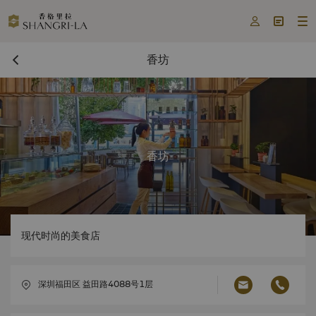



香坊
香坊
现代时尚的美食店
深圳福田区 益田路4088号1层