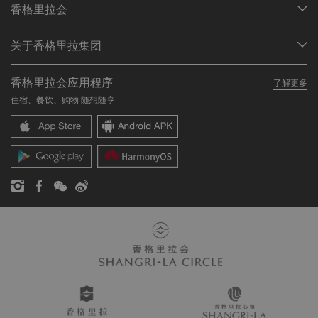
香格里拉会
查找预订
会员计划概述
会议与宴会
关于香格里拉集团
加入香格里拉会
餐厅与酒吧
关于我们
我的账户
投资咨询
香格里拉会应用程序
了解更多
我们的酒店品牌
常见问题
职业发展
住宿、餐饮、购物 随想随享
香格里拉中心
联络我们
企业社会责任
香格里拉公寓
新闻稿
联系方式