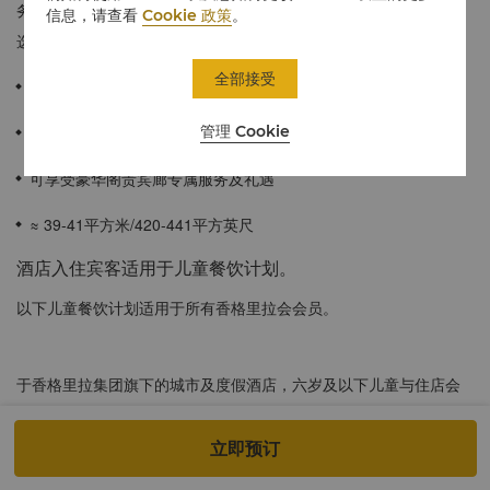
务，又能享受豪华阁贴心礼遇，是追求非凡个性化服务宾客的品质
信息，请查看
Cookie 政策
。
选择。
全部接受
可饱览浦东的都市风景。
管理 Cookie
宽敞的浴室配备独立淋浴间和浴缸。
可享受豪华阁贵宾廊专属服务及礼遇
≈ 39-41平方米/420-441平方英尺
酒店入住宾客适用于儿童餐饮计划。
以下儿童餐饮计划适用于所有香格里拉会会员。
于香格里拉集团旗下的城市及度假酒店，六岁及以下儿童与住店会
员同行在餐厅内用餐，可免费享用全日制餐厅的自助餐，而无需额
外付费。该优惠仅适用于住店会员，且每间客房至多两名儿童。超
立即预订
过两名以上的6岁及以下儿童，以及所有6岁以上至12岁以下的儿