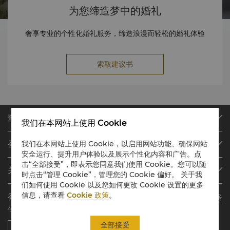
为您缔造梦中的婚礼
奢享专业的个性化婚礼服务，缔造浪漫而轻松的婚礼体验
索取建议书
查找或预订
我们在本网站上使用 Cookie
我们的目的地
香格里拉会
我们在本网站上使用 Cookie，以启用网站功能、确保网站
查找预订
安全运行、提升用户体验以及展示个性化内容和广告。点
会员计划概述
会议与宴会
击“全部接受”，即表示您同意我们使用 Cookie。您可以随
关于香格里拉集团
时点击“管理 Cookie”，管理您的 Cookie 偏好。 关于我
加入香格里拉会
餐厅与酒吧
们如何使用 Cookie 以及您如何更改 Cookie 设置的更多
关于我们
我的账户
投资咨询
信息，请查看
Cookie 政策
。
香格里拉会应用程序
了解更多
我们的酒店品牌
常见问题
职业发展
住宿、餐饮、购物 随想随享
香格里拉中心
联络我们
企业社会责任
全部接受
香格里拉公寓
新闻稿