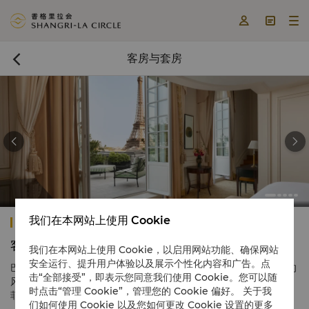



客房与套房



我们在本网站上使用 Cookie
巴黎香格里拉
客房与套房
我们在本网站上使用 Cookie，以启用网站功能、确保网站
安全运行、提升用户体验以及展示个性化内容和广告。点
巴黎香格里拉共有100间
客房及套房
，每间设计都兼具法国与亚洲的
击“全部接受”，即表示您同意我们使用 Cookie。您可以随
风格，选用安定身心的洛可可色调，徜徉在自然光线之中。俯瞰埃
时点击“管理 Cookie”，管理您的 Cookie 偏好。 关于我
菲尔铁塔或耶拿大街的靓丽风光，适合大型家庭或团体入住。
们如何使用 Cookie 以及您如何更改 Cookie 设置的更多