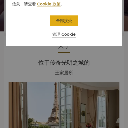
信息，请查看
Cookie 政策
。




全部接受
房间
美食
体验
优惠
管理 Cookie
关于
位于传奇光明之城的
王家居所