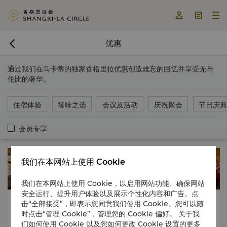



优惠

通过我们在马卡蒂的独家香格里拉优惠创造难忘的回忆并享受无与
伦比的奢华。
住宿体验
臻味之选
会议及活动
庆祝聚会
节日庆典
会员专享
我们在本网站上使用 Cookie
我们在本网站上使用 Cookie，以启用网站功能、确保网站
安全运行、提升用户体验以及展示个性化内容和广告。点
Culinary Delights
臻味之选
节日庆典
击“全部接受”，即表示您同意我们使用 Cookie。您可以随
Festive Delights
文化体验
美食探索
时点击“管理 Cookie”，管理您的 Cookie 偏好。 关于我
们如何使用 Cookie 以及您如何更改 Cookie 设置的更多
Cultural Immersion
2026年07月10日 - 2026年09月25