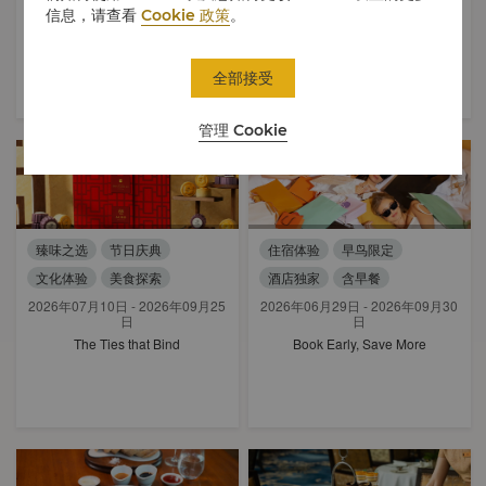
日
信息，请查看
Cookie 政策
。
Gourmet Discovery
Dim Sum at Shang Palace
The Ties that Bind
全部接受
管理 Cookie
臻味之选
节日庆典
住宿体验
早鸟限定
文化体验
美食探索
酒店独家
含早餐
2026年07月10日 - 2026年09月25
2026年06月29日 - 2026年09月30
日
日
The Ties that Bind
Book Early, Save More