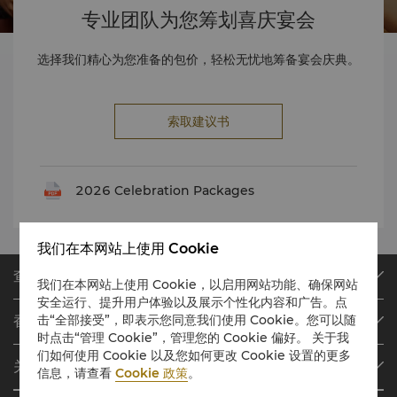
专业团队为您筹划喜庆宴会
选择我们精心为您准备的包价，轻松无忧地筹备宴会庆典。
索取建议书
2026 Celebration Packages
我们在本网站上使用 Cookie
查找或预订
我们在本网站上使用 Cookie，以启用网站功能、确保网站
安全运行、提升用户体验以及展示个性化内容和广告。点
我们的目的地
击“全部接受”，即表示您同意我们使用 Cookie。您可以随
香格里拉会
查找预订
时点击“管理 Cookie”，管理您的 Cookie 偏好。 关于我
会员计划概述
会议与宴会
们如何使用 Cookie 以及您如何更改 Cookie 设置的更多
关于香格里拉集团
信息，请查看
Cookie 政策
。
加入香格里拉会
餐厅与酒吧
关于我们