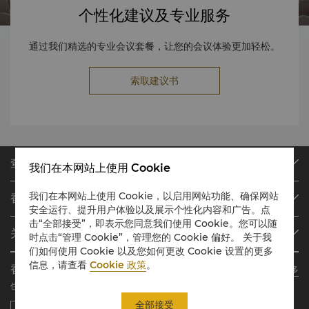
个性化建议及专业服务
通过我们精选的专业会议套餐，让您的会议体验更加轻松。
索取建议书
查找或预订
我们在本网站上使用 Cookie
我们的目的地
我们在本网站上使用 Cookie，以启用网站功能、确保网站
香格里拉会
查找预订
安全运行、提升用户体验以及展示个性化内容和广告。点
会员计划概述
击“全部接受”，即表示您同意我们使用 Cookie。您可以随
会议与宴会
关于香格里拉集团
时点击“管理 Cookie”，管理您的 Cookie 偏好。 关于我
加入香格里拉会
餐厅与酒吧
们如何使用 Cookie 以及您如何更改 Cookie 设置的更多
关于我们
我的账户
投资咨询
信息，请查看
Cookie 政策
。
香格里拉会应用程序
了解更多
我们的酒店品牌
常见问题
职业发展
住宿、餐饮、购物 随想随享
香格里拉中心
联络我们
企业社会责任
全部接受