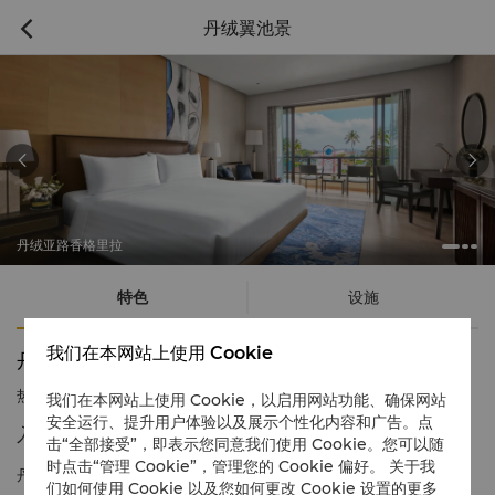
丹绒翼池景



丹绒亚路香格里拉
特色
设施
我们在本网站上使用 Cookie
丹绒翼池景
热线电话
1 866 565 5050
我们在本网站上使用 Cookie，以启用网站功能、确保网站
安全运行、提升用户体验以及展示个性化内容和广告。点
入住奢华客房，畅享活力体验与趣味活动
击“全部接受”，即表示您同意我们使用 Cookie。您可以随
时点击“管理 Cookie”，管理您的 Cookie 偏好。 关于我
丹绒翼池景客房是您在热带天堂整日纵享明媚阳光和精彩探险的理
们如何使用 Cookie 以及您如何更改 Cookie 设置的更多