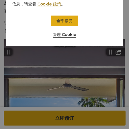
想下榻居所。内部设计空间开敞，设有一个舒适惬意的休息区，凉
信息，请查看
Cookie 政策
。
爽通透的阳台位置优越，可眺望度假酒店的泳池。
全部接受
该客房可与其他丹绒翼池景客房相连通，以供参加大型派对的宾客
住宿。
管理 Cookie
立即预订