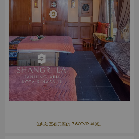
在此处查看完整的 360°VR 导览。