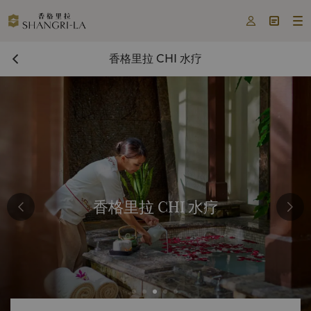



香格里拉 CHI 水疗
香格里拉 CHI 水疗