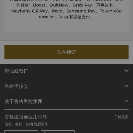
如物品丢失或遗漏，度假酒店和水疗中心概不负责。
的付款：Boost、DuitNow、Grab Pay、万事达卡、
Maybank QR-Pay、Pace、Samsung Pay、TouchNGo
手机和设备
eWallet、Visa 和微信支付。
考虑到水疗中心其他宾客的舒适感，在进入香格里拉 CHI 水疗
时请关闭您的电子设备。
到达时间
为了充分享受您的水疗体验，请至少在预约时间前 10 分钟抵
达。
现在预订
护理前准备
女士无需准备。对于男士，我们建议在进行面部护理前至少 2
查找或预订
小时剃须，以确保获得理想的舒适感和肌肤护理效果。其他护
理不需要准备。
我们的目的地
香格里拉会
查找预订
您的隐私
会员计划概述
会议与宴会
在理疗期间，您的个人隐私将始终受到良好保护。您的理疗师
关于香格里拉集团
加入香格里拉会
餐厅与酒吧
会确保您覆盖专业的披巾，遮盖身体所有未接受护理的部位。
在所有身体护理项目中，女士可以自行选择是否将胸部区域的
关于我们
我的账户
投资咨询
香格里拉会应用程序
护理包括在内。
了解更多
我们的酒店品牌
常见问题
职业发展
住宿、餐饮、购物 随想随享
香格里拉中心
联络我们
企业社会责任
满足您的需求