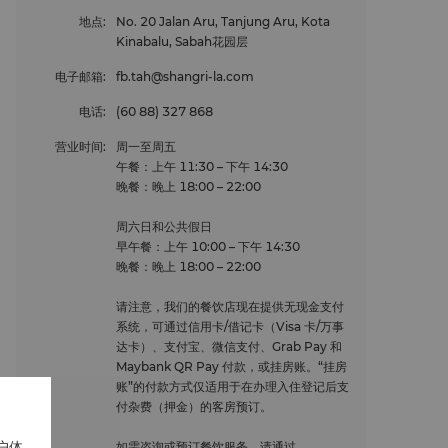
地点
:
No. 20 Jalan Aru, Tanjung Aru, Kota
Kinabalu, Sabah花园层
电子邮箱
:
fb.tah@shangri-la.com
电话
:
(60 88) 327 868
营业时间
:
周一至周五
午餐：上午 11:30 – 下午 14:30
晚餐：晚上 18:00 – 22:00
周六日和公共假日
早午餐：上午 10:00 – 下午 14:30
晚餐：晚上 18:00 – 22:00
单点菜单
请注意，我们的餐饮店现在提供无现金支付
中华美食百味，尽在香宫。
系统，可通过信用卡/借记卡（Visa 卡/万事
达卡）、支付宝、微信支付、Grab Pay 和
查看单点菜单（英文和中文）
Maybank QR Pay 付款，或挂房账。“挂房
账”的付款方式仅适用于在办理入住登记后支
查看单点菜单（英文和韩文）
付杂费（押金）的客房预订。
无限量餐点菜单
户体
如需咨询或预订餐饮服务，请通过