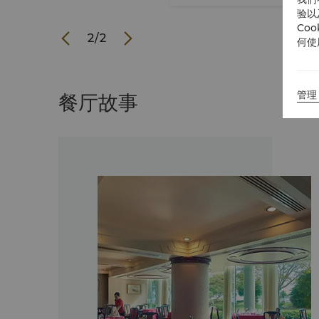
验以
Co
1
/
2
何使
管理 
餐厅故事