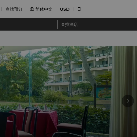
查找预订
简体中文
USD


查找酒店