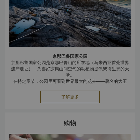
罗洲文化中心，发挥着至关重要的作用。
Mari Mari 文化村 － 每日开放，周一除外
Mari Mari 文化村位于 Inanam Kionsom 的偏远丛林中，远
离喧嚣的城市。
在 Mari Mari 文化村，可以欣赏沙巴五个主要民族的独特房
屋、服饰和传统技艺，让您一窥沙巴的丰富文化，这五个民族
分别是：农民及商人杜顺族和龙古斯族、猎人和渔民伦达耶
族、牛仔和海上吉普赛人峇瑶族，以及令人生畏的著名战士部
落姆律族。
京那巴鲁国家公园
这场旅行让您有机会目睹并体验古代婆罗洲土著民族的文化和
京那巴鲁国家公园是京那巴鲁山的所在地（马来西亚首处世界
生活方式。
遗产遗址），为喜好凉爽山间空气的动植物提供繁衍生息的天
亚庇市清真寺 (Likas Floating Mosque) － 每日开放
堂。
这座宏伟的清真寺拥有与麦地那纳巴维清真寺 (Nabawi
在特定季节，公园里可看到世界最大的花卉——著名的大王
Mosque) 相似的特色。在月圆之夜，环绕四周的人造潟湖给清
花。这座公园也是猪笼草、野生兰花以及各种飞蛾、蝴蝶和昆
真寺带来宁静的壮观与冲击感。
虫的天堂，打造格外迷人的探寻之旅。
亚庇市清真寺向公众开放参观；但是，所有访客须在亚庇市清
了解更多
波令温泉
真寺旅游管理处登记。
波令温泉泉水清澈，汲取了地球深处的热量。人们相信，温泉
参观亚庇市清真寺时，游客必须遵守以下规则：
可以治疗并缓解疼痛。
着装得体。无论在寺外参观还是进入清真寺，所有游客都
除了温泉池，沿着波令的任何一条小径徒步旅行都可欣赏迷人
必须妥善遮盖并穿着得体。
购物
的植物，有时还会与动物不期而遇。精彩的波令树顶吊桥更是
不容错过。
所有游客均须对场所表示尊重并礼貌行事。
九鲁河白水漂流