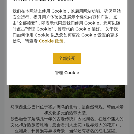
太平洋商业中心 (Centre Point)
这些商场大都提供有吸引力且合理的固定价格，营业时间通常
简况
我们在本网站上使用 Cookie，以启用网站功能、确保网站
加拉文星购物中心 (Kompleks Karamunsing)
为 10:00 至 22:00。
安全运行、提升用户体验以及展示个性化内容和广告。点
这座奇妙城市还设有亚洲风格的街边市场，让游客在购物的同
击“全部接受”，即表示您同意我们使用 Cookie。您可以随
时，也可体验当地的生活方式。例如，加雅街周日市集是小摊
城市广场购物中心 (City Mall)
时点击“管理 Cookie”，管理您的 Cookie 偏好。 关于我
贩交易各种传统产品和食品的场所。
们如何使用 Cookie 以及您如何更改 Cookie 设置的更多
要购买传统手工艺品和纪念品，请前往亚庇手工艺品市场。亚
信息，请查看
Cookie 政策
。
庇的很多村庄和城镇都设有周日跳蚤市场，出售水果、蔬菜、
兰花、工艺品、传统乐器等各种产品。
全部接受
管理 Cookie
马来西亚沙巴州位于婆罗洲岛的北端，是自然奇观、绮丽风景
和文化多元的热带天堂。
沙巴融合了延续几千年的古老传统并因此闻名。在这个迷人的
文化和探险旅游胜地，您会看到大王花（世界最大的花卉）、
亚洲象、长鼻猴等异域奇景，当然还有著名的红毛猩猩。