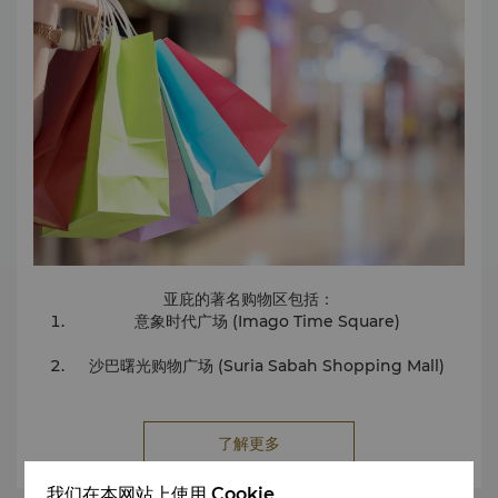
九鲁河距度假酒店仅 45 分钟路程，是广受欢迎的白水漂流目
所有游客均须遵守亚庇市清真寺的规定，包括禁区。
的地。宾客驾车沿山路上行可至起点。
九鲁河是附近两条河流的源头。巴达斯河距离度假酒店相反方
亚庇市清真寺区域禁止饮食。
向还有 1 小时路程，为经验丰富且喜欢冒险的漂流者带来更具
挑战性的体验。
所有游客在拍照或录像时，需时刻注意避免不当姿势或不
克里亚斯的长鼻猴和萤火虫
当行为。
度假酒店与克里亚斯湿地相距 108 公里路程，乘坐敞篷船顺流
而下，沿河岸可探寻长鼻猴、长尾猕猴、稀有的银色懒猴和其
他野生动物。
夕阳西下时，还可欣赏萤火虫的神秘韵律和闪烁荧光！
亚庇的著名购物区包括：
意象时代广场 (Imago Time Square)
沙巴曙光购物广场 (Suria Sabah Shopping Mall)
哲斯顿广场 (Jesselton Mall)
了解更多
默迪卡购物中心 (Wisma Merdeka)
我们在本网站上使用 Cookie