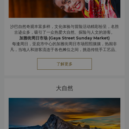
沙巴自然奇观丰富多样，文化体验与冒险活动精彩纷呈，名胜
古迹众多，吸引了一众热爱大自然、探险与人文的游客。
加雅街周日市场 (Gaya Street Sunday Market)
每逢周日，亚庇市中心的加雅街周日市场熙熙攘攘，热闹非
凡，当地人和游客流连于各色摊位之间，挑选传统手工艺品、
纱笼和蜡染纺织品，品尝诱人的街头小吃。您可以一边欣赏传
统音乐和舞蹈表演，一边探索拥有数百年传统积淀的历史建
了解更多
丰收节 (Pesta Ka’amatan) － 每年 5 月 30 至 31 日
筑，尽情领略沙巴丰富多彩的文化传承。
Pesta Ka'amatan 是沙巴的著名节日，也称丰收节。该节日
于 5 月 1 日开始，是整个沙巴共同庆祝的盛事。在亚洲文化
中，大米被视为重要的主食，因此大多数沙巴原住民认为大米
大自然
比其他任何食物都重要。
古打毛律“Tamu”（露天市场）－ 每年 10 月初
风景如画的古打毛律镇距亚庇约 70 公里。古打毛律是沙巴风
景秀丽、文化多元的地区之一，在当地居民中广为人知，被誉
为“东方牛仔之地”。
这座迷人的小镇融合了各种文化和习俗，是峇瑶族穆斯林、卡
达山杜顺族和伊拉努族的家园。数百年来，古打毛律作为北婆