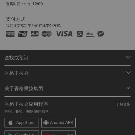
退房时间：中午 12:00
支付方式
我们接受指定平台的在线支付方式:
查找或预订
我们的目的地
香格里拉会
查找预订
会员计划概述
会议与宴会
关于香格里拉集团
加入香格里拉会
餐厅与酒吧
关于我们
我的账户
投资咨询
香格里拉会应用程序
了解更多
我们的酒店品牌
常见问题
职业发展
住宿、餐饮、购物 随想随享
香格里拉中心
联络我们
企业社会责任
香格里拉公寓
新闻稿
联系方式