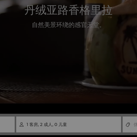
丹绒亚路香格里拉
自然美景环绕的感官天堂。
1
客房
,
2
成人
,
0
儿童
