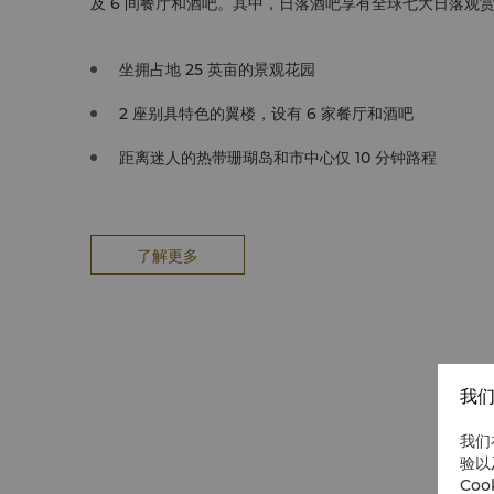
及 6 间餐厅和酒吧。其中，日落酒吧享有全球七大日落观
坐拥占地 25 英亩的景观花园
2 座别具特色的翼楼，设有 6 家餐厅和酒吧
距离迷人的热带珊瑚岛和市中心仅 10 分钟路程
了解更多
我们
我们
验以
Co