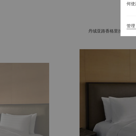
何使
管理 
丹绒亚路香格里拉拥有 