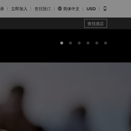
录
立即加入
查找预订
简体中文
USD


查找酒店