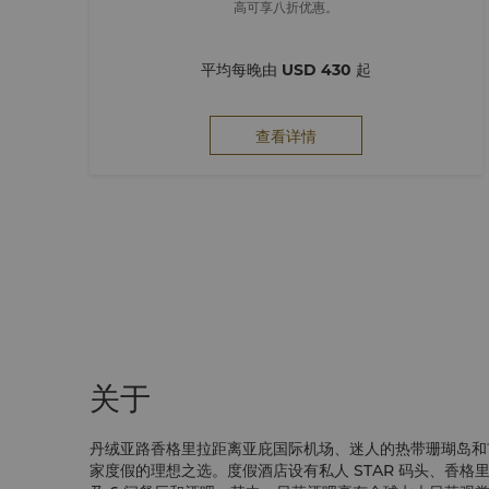
高可享八折优惠。
平均每晚由
USD 430
起
查看详情
关于
丹绒亚路香格里拉距离亚庇国际机场、迷人的热带珊瑚岛和市
家度假的理想之选。度假酒店设有私人 STAR 码头、香格里