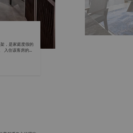
爬架，是家庭度假的
的小
客房可与丹绒翼池景
俱乐部。 对于
é TATU 全日餐
览。