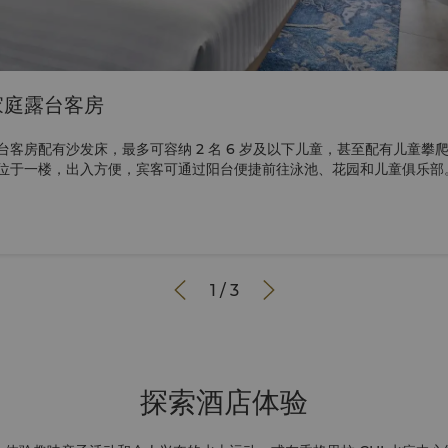
家庭露台客房
台客房配有沙发床，最多可容纳 2 名 6 岁及以下儿童，甚至配有儿童攀
于一楼，出入方便，宾客可通过阳台便捷前往泳池、花园和儿童俱乐部。 入住该客房
套装及迎宾礼包，家长则一定会爱上房内的 Nespresso 咖啡机。该
，以供多世代家庭下榻。12 岁及以下儿童还可免费进入附近的炫酷地带儿童
庭客房的宾客，最多 2 名 12 岁以下儿童可由 2 位付费成人陪同在 Caf
厅免费享用自助餐。 下列儿童膳食政策不适用于该房型。 在此处查看完整的 360°VR 导


1
/
3
探索酒店体验