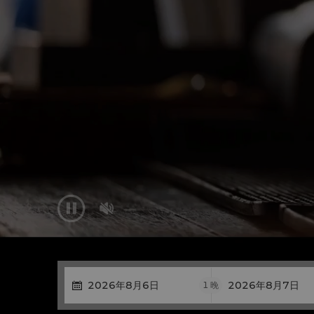


1
晚