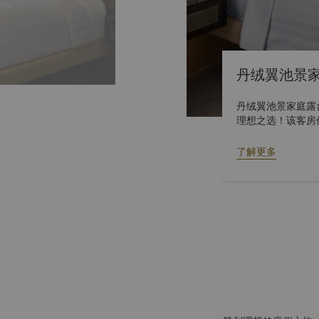
丹绒翼池景
丹绒翼池景家庭露
理想之选！该客房位
宾客可获得儿童设施
家庭露台客房相连通
了解更多
入住丹绒泳池景露台家