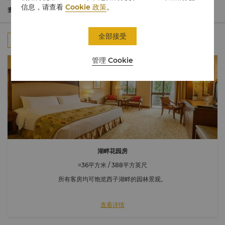
住期间享受停车服务。
信息，请查看
Cookie 政策
。
客人可享用客房迷你吧内的饮品。
查看更多
全部接受
全部
客房
行政楼层
套房
连通房
管理 Cookie
湖畔花园房
≈36平方米 / 388平方英尺
所有客房均可饱览西子湖畔的园林景观。
查看详情