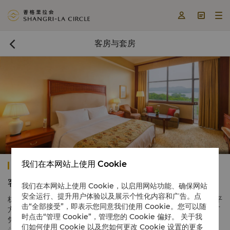



客房与套房

我们在本网站上使用 Cookie
杭州香格里拉
客房与套房
我们在本网站上使用 Cookie，以启用网站功能、确保网站
安全运行、提升用户体验以及展示个性化内容和广告。点
杭州香格里拉设有198间宽敞明亮的豪华客房和套房，面积约从36平
击“全部接受”，即表示您同意我们使用 Cookie。您可以随
方米到193平方米不等，所有客房和套房均配有典雅的装潢，宾客可
时点击“管理 Cookie”，管理您的 Cookie 偏好。 关于我
凭窗眺望秀丽山景，怡人园景或西湖美景。此外，住店客人可在入
们如何使用 Cookie 以及您如何更改 Cookie 设置的更多