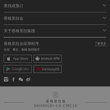
查找或预订
我们的目的地
香格里拉会
查找预订
会员计划概述
会议与宴会
关于香格里拉集团
加入香格里拉会
餐厅与酒吧
关于我们
我的账户
投资咨询
香格里拉会应用程序
了解更多
我们的酒店品牌
常见问题
职业发展
住宿、餐饮、购物 随想随享
香格里拉中心
联络我们
企业社会责任
香格里拉公寓
新闻稿
联系方式