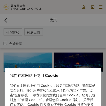



优惠

住宿体验
家庭出游
会员专享
我们在本网站上使用 Cookie
住宿体验
文化体验
住宿体验
家庭出游
家庭出游
当地游览
我们在本网站上使用 Cookie，以启用网站功能、确保网站
2026年06月16日 - 2026年08月31
2026年03月20日 - 2026年12月15
安全运行、提升用户体验以及展示个性化内容和广告。点
日
日
击“全部接受”，即表示您同意我们使用 Cookie。您可以随
家庭游湖套餐
“最忆是杭州”特惠包价
时点击“管理 Cookie”，管理您的 Cookie 偏好。 关于我
们如何使用 Cookie 以及您如何更改 Cookie 设置的更多