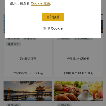
信息，请查看
Cookie 政策
。
平均每晚由
USD 148
起
平均每晚由
USD 170
起
全部接受
会员专享
管理 Cookie
住宿体验
当地游览
住宿体验
公众假期适用
免费停车
提前预订优惠
会员线上特惠价格
平均每晚由
USD 124
起
平均每晚由
USD 123
起
住宿体验
住宿体验