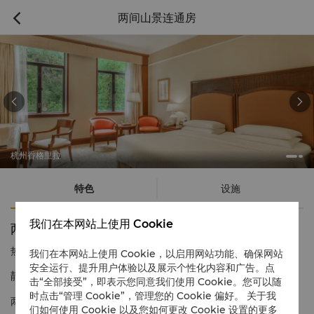
两间山景连通房



杭州香格里拉
特色
设施
我们在本网站上使用 Cookie
两间山景连通房
热线电话
1 866 565 5050
我们在本网站上使用 Cookie，以启用网站功能、确保网站
安全运行、提升用户体验以及展示个性化内容和广告。点
静谧怡人饱览宝石山美景
击“全部接受”，即表示您同意我们使用 Cookie。您可以随
时点击“管理 Cookie”，管理您的 Cookie 偏好。 关于我
两间山景房连通房让宾客尽情俯瞰宝石山的秀丽美景，房间宽敞舒
们如何使用 Cookie 以及您如何更改 Cookie 设置的更多