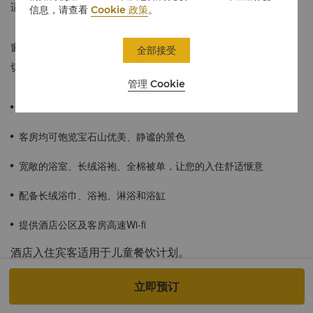
适，私密性良好，设施一应俱全，令客人感觉宾至如归。
信息，请查看
Cookie 政策
。
窗外的醉人美景和贴心周到的服务让宾客亲身感受香格里拉舒适亲
全部接受
切的入住体验。
管理 Cookie
≈72平方米 / 776平方英尺
客房均可饱览宝石山优美、静谧的景色
宽敞的浴室、长绒浴袍、全棉被单，让您的入住舒适惬意
配备长绒浴巾、浴袍、淋浴和浴缸
提供酒店公区及客房高速Wi-fi
酒店入住宾客适用于儿童餐饮计划。
儿童餐计划:
立即预订
以下儿童餐饮计划适用于所有香格里拉会会员。