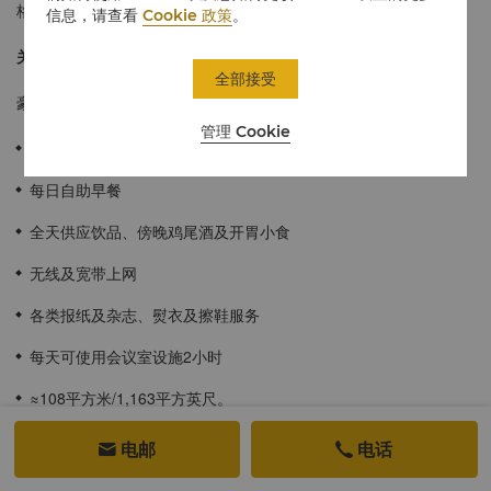
格外宽敞的空间和一应俱全的设施，是私人聚会的理想之所。
信息，请查看
Cookie 政策
。
关于豪华阁
全部接受
豪华阁为宾客提供个性化需求：
管理 Cookie
在客房内办理私人入住/退房手续，并可享受延迟退房至下午4时
每日自助早餐
全天供应饮品、傍晚鸡尾酒及开胃小食
无线及宽带上网
各类报纸及杂志、熨衣及擦鞋服务
每天可使用会议室设施2小时
≈108平方米/1,163平方英尺。
可饱览北部湾的旖旎风光。
电邮
电话


豪华的单卧室套房配备宽敞的起居室。