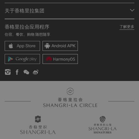
会员计划概述
会议与宴会
关于香格里拉集团
加入香格里拉会
餐厅与酒吧
关于我们
我的账户
投资咨询
香格里拉会应用程序
了解更多
我们的酒店品牌
常见问题
职业发展
住宿、餐饮、购物 随想随享
香格里拉中心
联络我们
企业社会责任
香格里拉公寓
新闻稿
联系方式