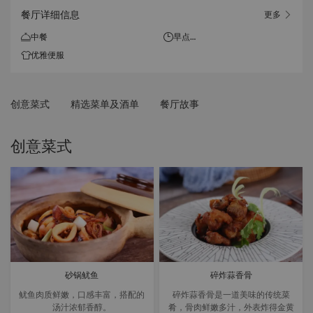
餐厅详细信息
更多
中餐
早点
08:00 - 11:00 (周六日及法定
优雅便服
节假日)
08:30 - 11:00 (周一至周五)
创意菜式
精选菜单及酒单
餐厅故事
午餐
11:00 - 14:00 (周一至周日)
创意菜式
晚餐
17:30 - 22:00 (周一至周日)
砂锅鱿鱼
碎炸蒜香骨
鱿鱼肉质鲜嫩，口感丰富，搭配的
碎炸蒜香骨是一道美味的传统菜
汤汁浓郁香醇。
肴，骨肉鲜嫩多汁，外表炸得金黄