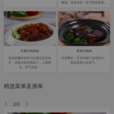
酥脆。蒜香浓郁，给予整道菜肴独
特的风味。
红腰豆焖蹄筋
客家红烧肉
精选鲜嫩的蹄筋与红腰豆煮至软
肉质酥烂，红亮的烧汁渗透其中，
烂，搭配浓郁的调味汁，口感鲜
散发着诱人的香气。
美，香气四溢。
精选菜单及酒单
2
/
2