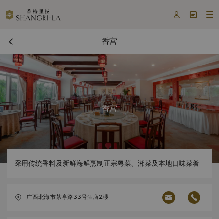



香宫
香宫
采用传统香料及新鲜海鲜烹制正宗粤菜、湘菜及本地口味菜肴
广西北海市茶亭路33号酒店2楼