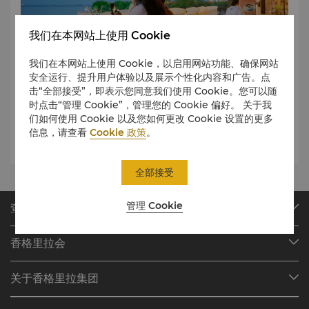
我们在本网站上使用 Cookie
我们在本网站上使用 Cookie，以启用网站功能、确保网站
安全运行、提升用户体验以及展示个性化内容和广告。点
击“全部接受”，即表示您同意我们使用 Cookie。您可以随
时点击“管理 Cookie”，管理您的 Cookie 偏好。 关于我
您一边悠然地享受着美酒海鲜，一边在饭店游泳池畔惬意地看
们如何使用 Cookie 以及您如何更改 Cookie 设置的更多
着夕阳徐徐没入大海。巧手名厨纷纷为您现场烹制美味海鲜，
信息，请查看
Cookie 政策
。
为您带来难忘的海滨用餐体验。
全部接受
管理 Cookie
查找或预订
我们的目的地
香格里拉会
查找预订
会员计划概述
会议与宴会
关于香格里拉集团
加入香格里拉会
餐厅与酒吧
关于我们
我的账户
投资咨询