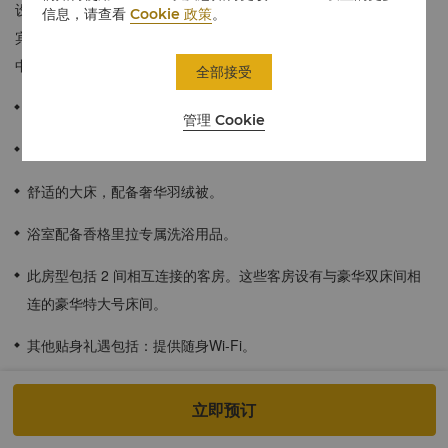
设计格调优雅，宽敞舒适，让宾客尽情享受优雅舒适的住宿体验。
信息，请查看
Cookie 政策
。
宾客可凭窗眺望北部湾的如诗美景，仿佛置身于中国传统山水画之
中。
全部接受
≈72平方米/776平方英尺。
管理 Cookie
可饱览北部湾的旖旎风光。
舒适的大床，配备奢华羽绒被。
浴室配备香格里拉专属洗浴用品。
此房型包括 2 间相互连接的客房。这些客房设有与豪华双床间相
连的豪华特大号床间。
其他贴身礼遇包括：提供随身Wi-Fi。
酒店入住宾客适用于儿童餐饮计划。
立即预订
以下儿童餐饮计划适用于所有香格里拉会会员。