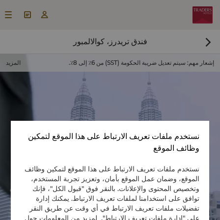



فندق تريدرز، كوالالمبور

إشعار مهم
:
سيتم تعديل ضريبة الحكومة (SST) من 6٪ إلى 8٪.
المزيد
نستخدم ملفات تعريف الارتباط على هذا الموقع لتمكين
وظائف الموقع
نستخدم ملفات تعريف الارتباط على هذا الموقع لتمكين وظائف
احجز غرفة الآن

الموقع، وضمان عمل الموقع بأمان، وتعزيز تجربة المستخدم،

وتخصيص المحتوى والإعلانات. بالنقر فوق "قبول الكل"، فإنك

توافق على استخدامنا لملفات تعريف الارتباط. يمكنك إدارة
تفضيلات ملفات تعريف الارتباط في أي وقت عن طريق النقر
على "إدارة ملفات تعريف الارتباط". لمزيد من المعلومات حول