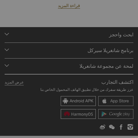
قراءة المزيد
ابحث واحجز
وجهاتنا
برنامج شانغريلا سيركل
البحث عن الحجوزات
لمحة عن البرنامج
الاجتماعات والفعاليات
لمحة عن مجموعة شانغريلا
انضم إلى برنامج شانغريلا سيركل
المطاعم والبارات
نُبذة عنّا
المستثمرون
لمحة عن الحساب
اكتشف التجارب
عرض المزيد
علاماتنا الفندقية
الوظائف
الأسئلة الشائعة
عزز طريقة سفرك من خلال تطبيق الهاتف المحمول الخاص بنا
مراكز شانغريلا
اتصل بنا
المواطنة العالمية
أماكن الإقامة
الأخبار
اتصل بنا