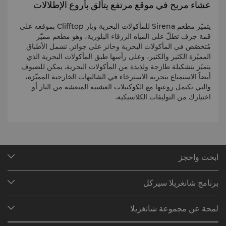
عشاء مريح في موقع مرتفع يتألق بأروع الإطلالات
يتميّز مطعم Sirena للمأكولات البحرية وبار Clifftop بموقعه على
قمة جرف تطلّ على المياه الزرقاء البلورية، وهو مطعم مميّز
مُتخصّص في المأكولات البحرية وحائز على جوائز. تشمل الأطباق
المميّزة الكثير والكثير، وعلى رأسها طبق المأكولات البحرية الذي
يتميّز بتشكيلة طازجة ولذيذة من المأكولات البحرية. يمكن للضيوف
أيضاً الاستمتاع بتجربة الاسترخاء في الشاليهات الخارجية المميّزة،
والتي تكتمل روعتها مع الكوكتيلات العشبية المنعشة من البار أو
اختيارك من التوليفات الكلاسيكية.
ابحث واحجز
وجهاتنا
برنامج شانغريلا سيركل
البحث عن الحجوزات
لمحة عن البرنامج
الاجتماعات والفعاليات
لمحة عن مجموعة شانغريلا
انضم إلى برنامج شانغريلا سيركل
المطاعم والبارات
نُبذة عنّا