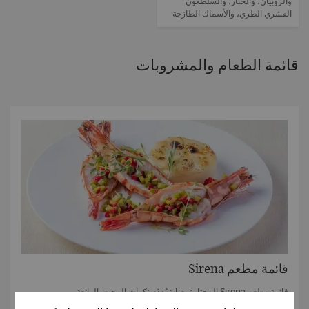
والروبيان، والحبّار، والسلطعون
القشري الطري، والأسماك الطازجة
قائمة الطعام والمشروبات
قائمة مطعم Sirena
قائمة مطعم Sirena المختارة بعناية يُقدّم نكهات المحيط الرائعة.