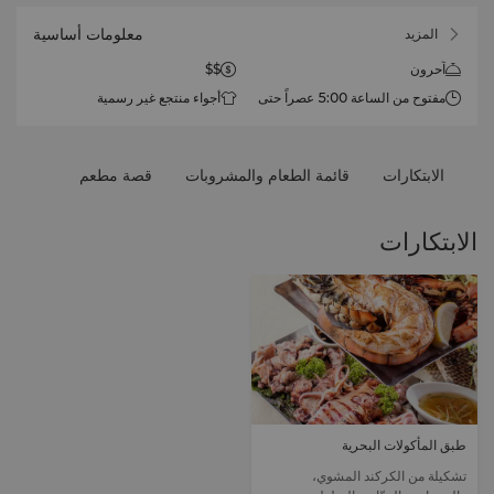
معلومات أساسية
المزيد
آحرون
$$
مفتوح من الساعة 5:00 عصراً حتى
أجواء منتجع غير رسمية
الساعة 11:00 ليلاً (الأربعاء،
الخميس، الجمعة، السبت، الأحد)
مغلق يومي (الاثنين، الثلاثاء)
الابتكارات
قائمة الطعام والمشروبات
قصة مطعم
الابتكارات
طبق المأكولات البحرية
تشكيلة من الكركند المشوي،