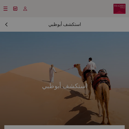



استكشف أبوظبي
استكشف أبوظبي