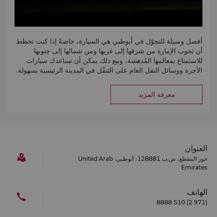
صالة بولينغ وحلبة تزلّج على الجليد إلى جانب الرياضات الإلكترونية
وأنشطة كرة الطلاء.
أفضل وسيلة للتجوّل في أبوظبي هي السيارة، خاصةً إذا كنت تخطط
أن تجوب الإمارة من شرقها إلى غربها ومن شمالها إلى جنوبها
للاستمتاع بمعالمها المُدهشة، ومع ذلك يمكن أن تساعدك سيارات
الأجرة ووسائل النقل العام على التنقّل في المدينة الرئيسية بسهولة.
معرفة المزيد
العنوان
خور المقطع، ص.ب 128881، أبوظبي، United Arab
Emirates
الهاتف
(971 2) 510 8888