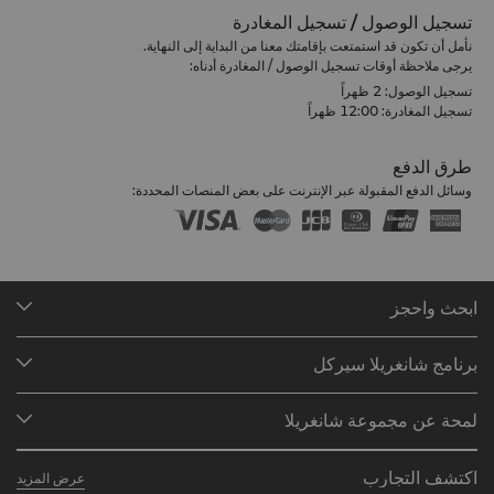
تسجيل الوصول / تسجيل المغادرة
نأمل أن تكون قد استمتعت بإقامتك معنا من البداية إلى النهاية.
يرجى ملاحظة أوقات تسجيل الوصول / المغادرة أدناه:
تسجيل الوصول: 2 ظهراً
تسجيل المغادرة: 12:00 ظهراً
طرق الدفع
وسائل الدفع المقبولة عبر الإنترنت على بعض المنصات المحددة:
ابحث واحجز
وجهاتنا
برنامج شانغريلا سيركل
البحث عن الحجوزات
لمحة عن البرنامج
الاجتماعات والفعاليات
لمحة عن مجموعة شانغريلا
انضم إلى برنامج شانغريلا سيركل
المطاعم والبارات
نُبذة عنّا
المستثمرون
لمحة عن الحساب
اكتشف التجارب
عرض المزيد
علاماتنا الفندقية
الوظائف
الأسئلة الشائعة