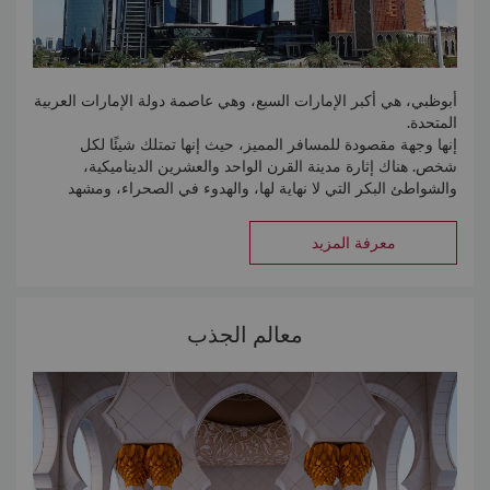
أبوظبي، هي أكبر الإمارات السبع، وهي عاصمة دولة الإمارات العربية
المتحدة.
إنها وجهة مقصودة للمسافر المميز، حيث إنها تمتلك شيئًا لكل
شخص. هناك إثارة مدينة القرن الواحد والعشرين الديناميكية،
والشواطئ البكر التي لا نهاية لها، والهدوء في الصحراء، ومشهد
الجبال الوعرة، والواحات الخضراء المورقة.
مع 10% من الاحتياطي المقدر والمعروف للنفط، تحتل أبو ظبي
معرفة المزيد
المرتبة الأغنى من بين الإمارات.
معالم الجذب