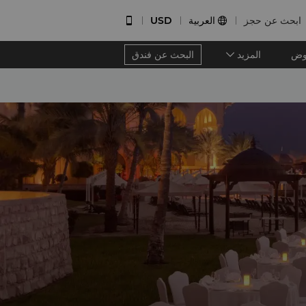
ابحث عن حجز
العربية
USD


وض
المزيد
البحث عن فندق