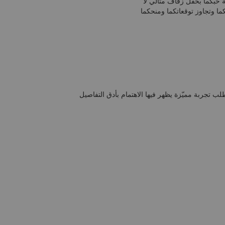
ة حبكما بحفل زفاف مثالي لا
ما وتجاوز توقعاتكما ومنحكما
لطلب تجربة مميّزة يظهر فيها الاهتمام بأدق التفاصيل