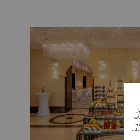
ول
فات
يد
لفات