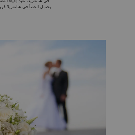
في شانغريلا، نُعيد إحياء ال
يحتمل الخطأ في شانغريلا قرية