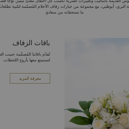
طقوس القديمة بأساليب وتعبيرات عصرية تُكسب كل احتفال معنىً مميّز. توّجا قص
 البري، أبوظبي، مع مجموعة من خيارات زفاف الأحلام المُصمّمة لتلبية تطلعاتك
ما تستحقانه من سعادةٍ.
باقات الزفاف
تُقدّم باقاتنا المُصمَّمة حسب ا
لتستمتع معها بأروع اللحظات.
معرفة المزيد