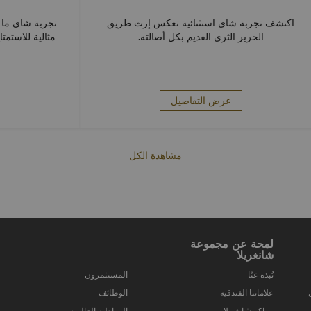
اكتشف تجربة شاي استثنائية تعكس إرث طريق
تجربة شاي ما 
الحرير الثري القديم بكل أصالته.
مثالية للاستمت
عرض التفاصيل
مشاهدة الكل
لمحة عن مجموعة
شانغريلا
نُبذة عنّا
المستثمرون
علاماتنا الفندقية
الوظائف
مراكز شانغريلا
المواطنة العالمية