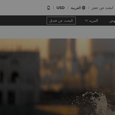
ابحث عن حجز
العربية
USD


وض
المزيد
البحث عن فندق