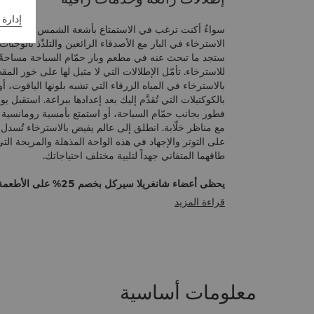
إدارة 
سواءٌ أكنت ترغب في الاستمتاع بأشعة الشمس مع كوكتيل 
الاسترخاء في البار مع الأصدقاء الرائعين والتلذّذ بالوجبات
ستجد ما تبحث عنه في مطعم وبار حمّام السباحة مساحةً 
للاسترخاء. تأمّل الإطلالات التي لا مثيل لها على خور المقط
بالاسترخاء في المياه الزرقاء التي تشبه بلونها الياقوت، أ
بالكوكتيلات التي تُقدَّم إليك بعد إعدادها ببراعة. استقبل 
فطور بجانب حمّام السباحة، أو استمتع بأمسية رومانسية 
مع مناظر خلّابة. انطلق إلى عالم يفيض بالاسترخاء تُسدل 
على التوتر والإجهاد في هذه الواحة المذهلة والمريحة الت
طاقهما المتفاني جهداً لتلبية مختلف احتياجاتك.
يحظى أعضاء شانغريلا سيركل بخصم
في جميع المطاعم والبارات حتى 30 أبريل 2026.
قراءة المزيد
معلومات أساسية