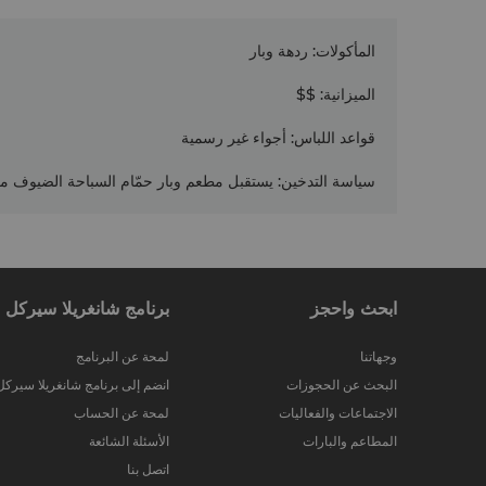
المأكولات
:
ردهة وبار
الميزانية
:
$$
قواعد اللباس
:
أجواء غير رسمية
سياسة التدخين
:
يستقبل مطعم وبار حمّام السباحة الضيوف م
ابحث واحجز
برنامج شانغريلا سيركل
وجهاتنا
لمحة عن البرنامج
البحث عن الحجوزات
انضم إلى برنامج شانغريلا سيركل
الاجتماعات والفعاليات
لمحة عن الحساب
المطاعم والبارات
الأسئلة الشائعة
اتصل بنا