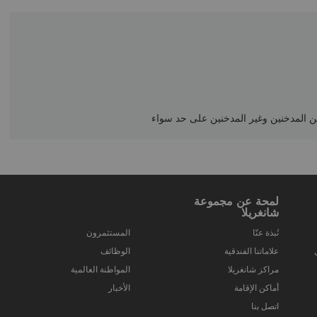
ن المدخنين وغير المدخنين على حد سواء
لمحة عن مجموعة
شانغريلا
نُبذة عنّا
المستثمرون
علاماتنا الفندقية
الوظائف
مراكز شانغريلا
المواطنة العالمية
أماكن الإقامة
الأخبار
اتصل بنا