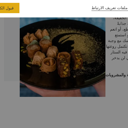
ملفات تعريف الارتباط
قبول الك
مميّز أو
 الخفيفة،
جذابةً
ع، أو انعم
و استمتع
يومك مع وجبة
تكتمل روعتها
فيه الستار
ي لن يدخر
 25% على الأطعمة والمشروبات