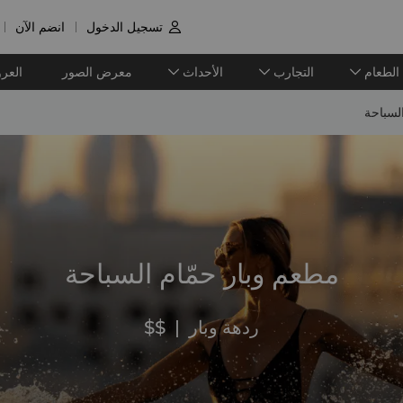
تسجيل الدخول
انضم الآن

الطعام
التجارب
الأحداث
معرض الصور
العر
لسباحة
مطعم وبار حمّام السباحة
ردهة وبار
|
$$