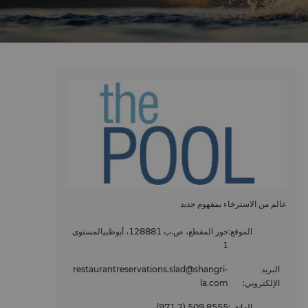
عالم من الاسترخاء بمفهوم جديد
الموقع
:
خور المقطع، ص.ب 128881، أبوظبيالمستوى
1
البريد
restaurantreservations.slad@shangri-
الإلكتروني
:
la.com
الهاتف
:
(971 2) 509 8555