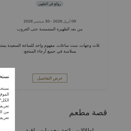
روائع فن الطهي
09 أبريل 2026
- 30 سبتمبر 2026
من بعد الظهيرة المشمسة حتى الغروب
ثلاث وجهات. ست ساعات. مفهوم واحد للساعة السعيدة يمتد
بسلاسة في جميع أرجاء المنتجع.
نستخد
عرض التفاصيل
نستخد
الموقع
الكل"
تعريف
قصة مطعم
من ال
تعريف 
إطلالات رائعة وخدمات راقية