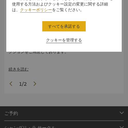
使用する方法およびクッキー設定の変更に関する詳細
は、
クッキーポリシー
をご覧ください。
根付
シャングリ・ラ トロントのシグネチャーレストラン、ボスク
トロ
一つ
に自然に溶け込んだ味覚が登場します。地元カナダの農場や
いた
た。
調達業者の献身的な取り組みに敬意を表し、細部にまでこだ
にな
すべてを承諾する
に魅
わって作られた、洗練されたイタリアの味のシンフォニーを
料理
お楽しみください。どのメニューも、単なる食材を超えた情
了さ
クッキーを管理する
熱と卓越性のストーリーを表現しています。また、ダイニン
料理
グ体験をより素晴らしいものにするワインとお飲み物のセレ
トロ
間に
クションをご用意しております。
だけ
彼の
一体
れた
親しい人とのお食事やお仕事の打ち合わせ、特別なデートの
料理
囲の
夜におすすめのスポットであるボスクは、親しみやすい雰囲
地元
続きを読む
続き
す。
気の中で、格別のお料理と上質なサービスを地域の皆様にお
環境
届けします。
1
/
2
付い
トロ
め
た“
めて
て、
いま
ご予約
目的地
シャングリ・ラ サークル