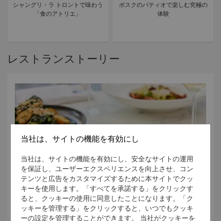
シャングリ・ラ トロントで味わう
ボスクのパティオで楽しむ究極の
「食のアトリエ」
体験
レストランストーリー
当社は、サイトの機能を有効にし
当社は、サイトの機能を有効にし、安全なサイトの運用
を保証し、ユーザーエクスペリエンスを向上させ、コン
テンツと広告をカスタマイズするために本サイトでクッ
キーを使用します。「すべてを承諾する」をクリックす
ると、クッキーの使用に同意したことになります。「ク
ッキーを管理する」をクリックすると、いつでもクッキ
ーの設定を管理することができます。 当社がクッキーを
ボスク - 自然に溶け込んだ味覚
シ