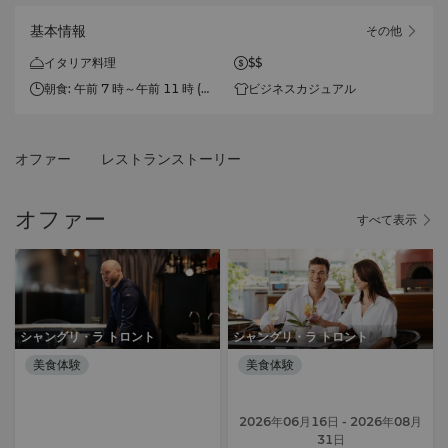
基本情報
その他
イタリア料理
$$
朝食: 午前 7 時～午前 11 時 (毎
ビジネスカジュアル
日)
ブランチ: 午前 11 時 30 分～午
オファー
レストランストーリー
後 3 時 (土曜日、日曜日、長期
週末)
オファー
すべて表示
ランチ: 午前11時30分～午後3
時（月曜日～金曜日）
ディナー: 午後5時～午後10時
（月曜～土曜）
シャングリ・ラ トロント
シャングリ・ラ トロント
美食体験
美食体験
2026年06月16日
- 2026年08月
31日