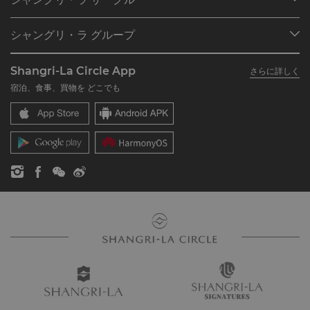
ご予約の検索
プログラム概要
ミーティング＆イベント
シャングリ・ラ グループ
シャングリ・ラ サークルに入会
レストラン＆バー
シャングリ・ラ グループについて
私のアカウント
投資家の皆さま
Shangri-La Circle App
さらに詳しく
シャングリ・ラ ブランド
よくあるお問合せや質問
採用情報
宿泊、食事、買物を どこでも
シャングリ・ラ センター
SLCに関するお問い合わせ
企業の社会的責任
レジデンス
ニュース
お問い合わせ