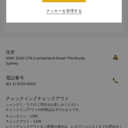
アに乗車券販売機が設置されています。
クッキーを管理する
また、シドニーエクスプロアラーやボンダイエクスプロアラ
ーでは、ツアーバスを運行しております。
住所
NSW 2000 176 Cumberland Street The Rocks,
Sydney
電話番号
(61 2) 9250 6000
チェックイン / チェックアウト
シャングリ・ラでのご滞在をお楽しみください。
チェックイン/アウトの時間は以下のとおりです。
チェックイン：15時
チェックアウト：11時
レイトチェックアウトをご希望の場合は、レセプショニストまでお問合せく