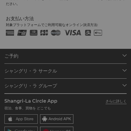
ださい。
お支払い方法
対象プラットフォームでご利用可能なオンライン決済方法:
ご予約
目的地
シャングリ・ラ サークル
ご予約の検索
プログラム概要
ミーティング＆イベント
シャングリ・ラ グループ
シャングリ・ラ サークルに入会
レストラン＆バー
シャングリ・ラ グループについて
私のアカウント
投資家の皆さま
Shangri-La Circle App
さらに詳しく
シャングリ・ラ ブランド
よくあるお問合せや質問
採用情報
宿泊、食事、買物を どこでも
シャングリ・ラ センター
SLCに関するお問い合わせ
企業の社会的責任
レジデンス
ニュース
お問い合わせ