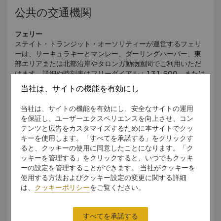
公共の交通機関
フェリー
ステイト・トランジット・オーソリティーが運営するフェリ
ーは、サーキュラキーとマンレー、ダーリングハーバー、東
部エリアまたは北部沿岸やタロンガ動物園間でご利用いただ
けます。詳細や時刻表はフリーダイアル：131 500、または
ウェブサイト（英語）（
http://www.131500.com.au/
）
当社は、サイトの機能を有効にし
から確認いただけます。
当社は、サイトの機能を有効にし、安全なサイトの運用
ライトレール
を保証し、ユーザーエクスペリエンスを向上させ、コン
シドニーで最も新しい交通機関のライトレールは、シドニー
テンツと広告をカスタマイズするために本サイトでクッ
市内から、フィッシュマーケット、ダーリングハーバーやス
キーを使用します。「すべてを承諾する」をクリックす
ターシティへのアクセスに非常に便利です。
ると、クッキーの使用に同意したことになります。「ク
ッキーを管理する」をクリックすると、いつでもクッキ
バス
ーの設定を管理することができます。 当社がクッキーを
ニューサウスウェールス州が運営するシドニーバスとニュー
使用する方法およびクッキー設定の変更に関する詳細
キャッスルバスサービスのバスをご利用いただけます。時刻
は、
クッキーポリシー
をご覧ください。
表はフリーダイアル：131 500またはウェブサイト（英語）
（
http://www.131500.com.au/
）にて確認いただけま
す。大多数のバスは前払いのみご利用可能です。中央駅エリ
すべてを承諾する