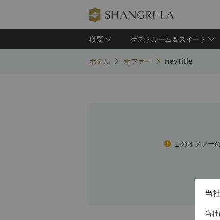
概要
ゲストルーム＆スイート
ホテル
オファー
navTitle
このオファー
当
当社