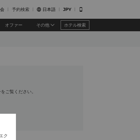
会
予約検索
日本語
JPY


オファー
その他
ホテル検索
ーをご覧ください。
エク