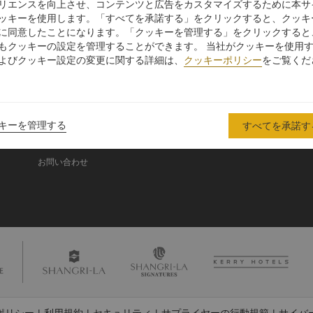
リエンスを向上させ、コンテンツと広告をカスタマイズするために本サ
ッキーを使用します。「すべてを承諾する」をクリックすると、クッキ
に同意したことになります。「クッキーを管理する」をクリックすると
シャングリ・ラ グル
もクッキーの設定を管理することができます。 当社がクッキーを使用
ープ
よびクッキー設定の変更に関する詳細は、
クッキーポリシー
をご覧くだ
シャングリ・ラ グループにつ
投資家の皆さま
いて
入
採用情報
シャングリ・ラ ブランド
企業の社会的責任
キーを管理する
すべてを承諾す
シャングリ・ラ センター
ニュース
レジデンス
お問い合わせ