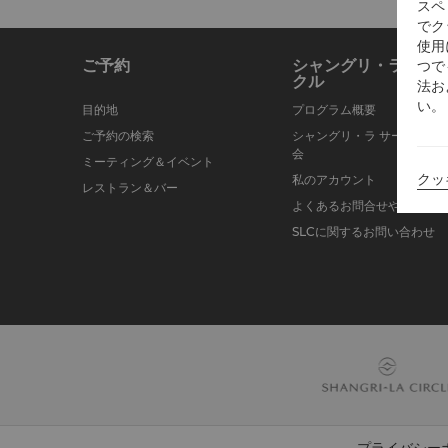
スペ
でク
使用
ご予約
シャングリ・ラ サー
つで
クル
法お
い。
目的地
プログラム概要
ご予約の検索
シャングリ・ラ サークルに
会
ミーティング＆イベント
クッ
私のアカウント
レストラン＆バー
よくあるお問合せや質問
SLCに関するお問い合わせ