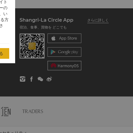
イト
ーの
、い
する方
Shangri-La Circle App
さらに詳しく
さ
宿泊、食事、買物を どこでも
る