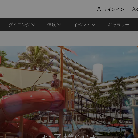
サインイン
入

ダイニング
体験
イベント
ギャラリー