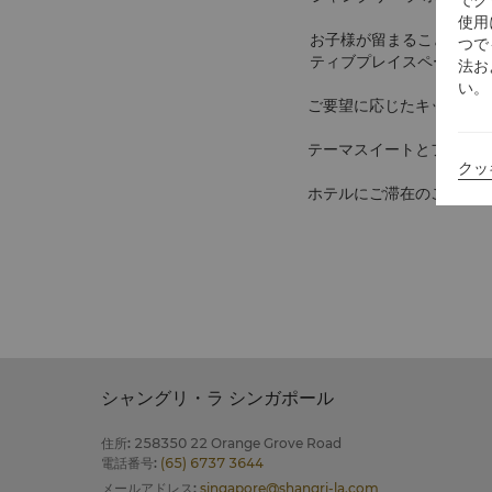
使用
お子様が留まることなくア
つで
ティブプレイスペースか
法お
い。
ご要望に応じたキッズミー
テーマスイートとファミリ
クッ
ホテルにご滞在のご家族の
シャングリ・ラ シンガポール
住所
:
258350 22 Orange Grove Road
電話番号
:
(65) 6737 3644
メールアドレス
:
singapore@shangri-la.com