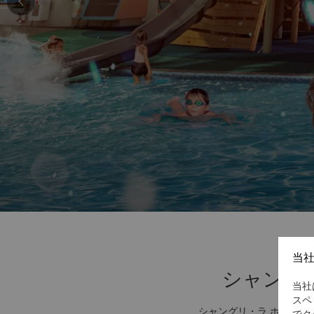
当
シャング
当社
スペ
シャングリ・ラ ホテル 
でク