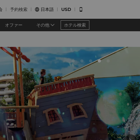
会
予約検索
日本語
USD


オファー
その他
ホテル検索