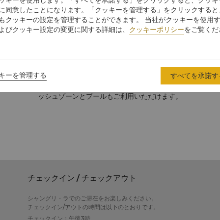
一のホテルです。
に同意したことになります。「クッキーを管理する」をクリックすると
クティビティをお楽しみいただけるタワーウィングの1階にある1,87
もクッキーの設定を管理することができます。 当社がクッキーを使用
ら、2室のベッドルームをつなげるトンネルが備わったテーマファミリー
よびクッキー設定の変更に関する詳細は、
クッキーポリシー
をご覧くだ
のご家族がご滞在をお楽しみいただけます。
ルプログラムや保護者の皆様が気楽にご滞在いただけるお子様用設備を
トリーもご用意しております。
ーデラックスルームにご滞在のお客様は、ご滞在中に専用ファミリーコ
キーを管理する
すべてを承諾す
だけます。
お客様は、ウォータースプレーやスライドなどが備わる新しいウォータ
ッシュゾーンとプールもご利用いただけます。
チェックイン / チェックアウト
シャングリ・ラでのご滞在をお楽しみください。
チェックイン/アウトの時間は以下のとおりです。
チェックイン：午後3時