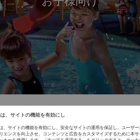
お子様向け
社は、サイトの機能を有効にし
リ・ラ ホテル シンガポールのご家
は、サイトの機能を有効にし、安全なサイトの運用を保証し、ユーザー
リエンスを向上させ、コンテンツと広告をカスタマイズするために本サ
シンガポールは、お子様連れのご家族が専用プログラムをご利用いただ
ッキーを使用します。「すべてを承諾する」をクリックすると、クッキ