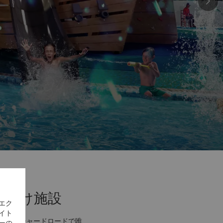
族向け施設
エク
イト
けるオーチャードロードで唯
ーの