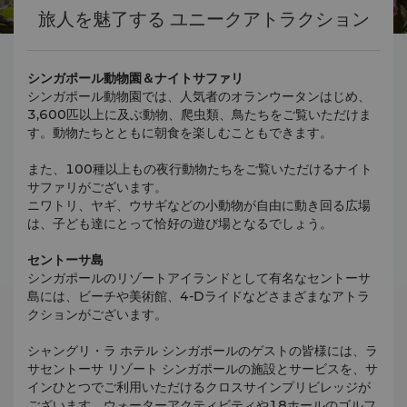
旅人を魅了する ユニークアトラクション
シンガポール動物園＆ナイトサファリ
シンガポール動物園では、人気者のオランウータンはじめ、
3,600匹以上に及ぶ動物、爬虫類、鳥たちをご覧いただけま
す。動物たちとともに朝食を楽しむこともできます。
また、100種以上もの夜行動物たちをご覧いただけるナイト
サファリがございます。
ニワトリ、ヤギ、ウサギなどの小動物が自由に動き回る広場
は、子ども達にとって恰好の遊び場となるでしょう。
セントーサ島
シンガポールのリゾートアイランドとして有名なセントーサ
島には、ビーチや美術館、4-Dライドなどさまざまなアトラ
クションがございます。
シャングリ・ラ ホテル シンガポールのゲストの皆様には、ラ
サセントーサ リゾート シンガポールの施設とサービスを、サ
インひとつでご利用いただけるクロスサインプリビレッジが
ございます。ウォーターアクティビティや18ホールのゴルフ