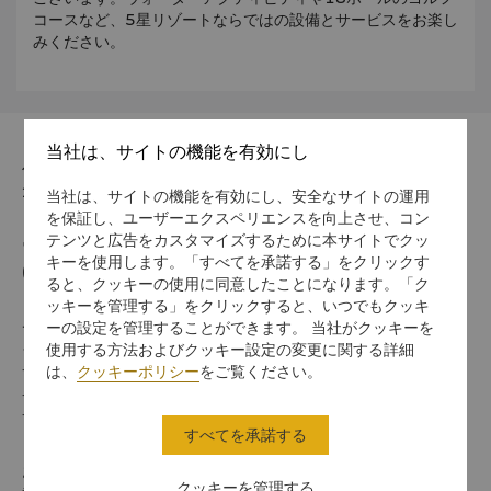
コースなど、5星リゾートならではの設備とサービスをお楽し
みください。
当社は、サイトの機能を有効にし
住所
258350 22 Orange Grove Road
当社は、サイトの機能を有効にし、安全なサイトの運用
を保証し、ユーザーエクスペリエンスを向上させ、コン
テンツと広告をカスタマイズするために本サイトでクッ
電話番号
キーを使用します。「すべてを承諾する」をクリックす
(65) 6737 3644
ると、クッキーの使用に同意したことになります。「ク
ッキーを管理する」をクリックすると、いつでもクッキ
チェックイン / チェックアウト
ーの設定を管理することができます。 当社がクッキーを
使用する方法およびクッキー設定の変更に関する詳細
シャングリ・ラでのご滞在をお楽しみください。
は、
クッキーポリシー
をご覧ください。
チェックイン/アウトの時間は以下のとおりです。
チェックイン：午後3時
チェックアウト：正午12時
すべてを承諾する
お支払い方法
クッキーを管理する