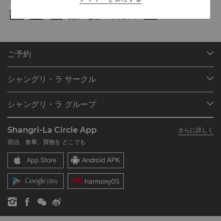
対象プラットフォームでご利用可能なオンライン決済方法:
ご予約
目的地
シャングリ・ラ サークル
ご予約の検索
プログラム概要
ミーティング＆イベント
シャングリ・ラ グループ
シャングリ・ラ サークルに入会
レストラン＆バー
シャングリ・ラ グループについて
私のアカウント
投資家の皆さま
Shangri-La Circle App
さらに詳しく
シャングリ・ラ ブランド
よくあるお問合せや質問
採用情報
宿泊、食事、買物を どこでも
シャングリ・ラ センター
SLCに関するお問い合わせ
企業の社会的責任
レジデンス
ニュース
お問い合わせ