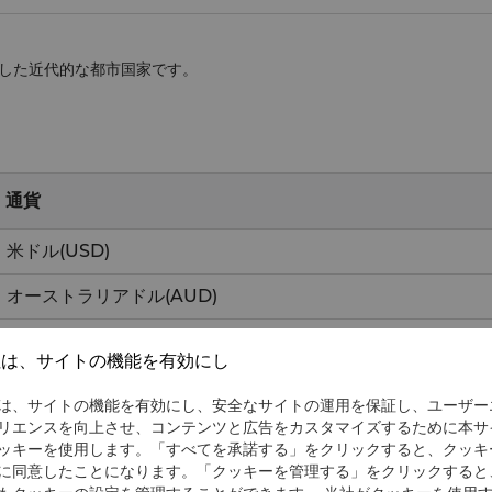
した近代的な都市国家です。
通貨
米ドル
(USD)
オーストラリアドル
(AUD)
イギリス・ポンド
(GBP)
社は、サイトの機能を有効にし
香港ドル
(HKD)
は、サイトの機能を有効にし、安全なサイトの運用を保証し、ユーザー
リエンスを向上させ、コンテンツと広告をカスタマイズするために本サ
インド･ルピー
(INR)
ッキーを使用します。「すべてを承諾する」をクリックすると、クッキ
に同意したことになります。「クッキーを管理する」をクリックすると
日本円
(JPY)