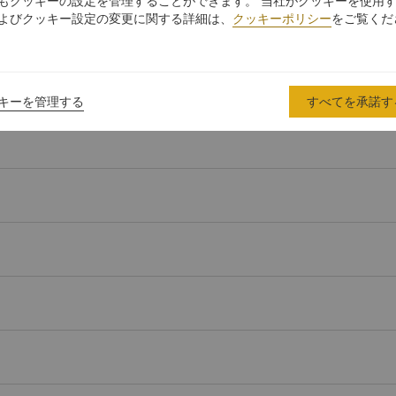
もクッキーの設定を管理することができます。 当社がクッキーを使用
よびクッキー設定の変更に関する詳細は、
クッキーポリシー
をご覧くだ
韓国ウォン
(KRW)
人民元
(CNY)
ニュージーランドドル
(NZD)
キーを管理する
すべてを承諾す