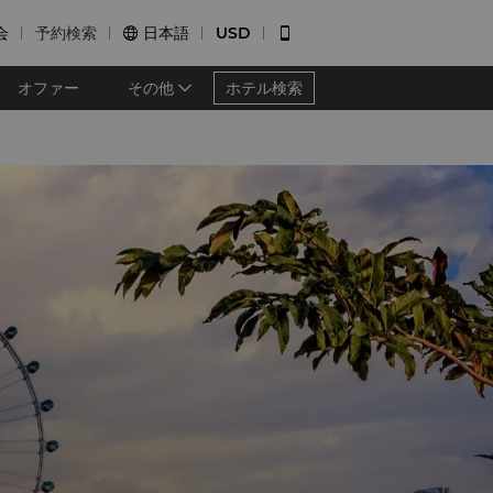
会
予約検索
日本語
USD


オファー
その他
ホテル検索