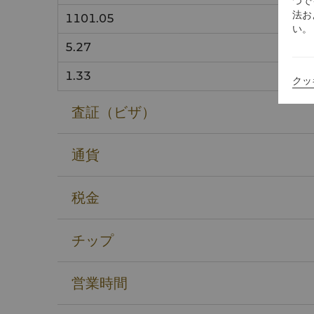
つで
法お
1101.05
い。
5.27
1.33
クッ
査証（ビザ）
通貨
税金
チップ
営業時間