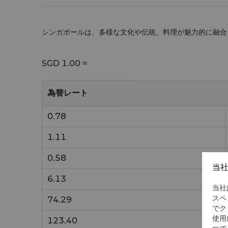
シンガポールは、多様な文化や伝統、料理が魅力的に融合
SGD
1.00 ≈
為替レート
0.78
1.11
0.58
当
6.13
当社
スペ
74.29
でク
使用
123.40